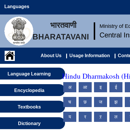
Languages
भारतवाणी
Ministry of 
Central I
BHARATAVANI
About Us
Usage Information
Conte
Hindu Dharmakosh (Hi
Language Learning
अ
आ
इ
ई
Encyclopedia
च
छ
ज
झ
Textbooks
य
र
ऱ
ल
Dictionary