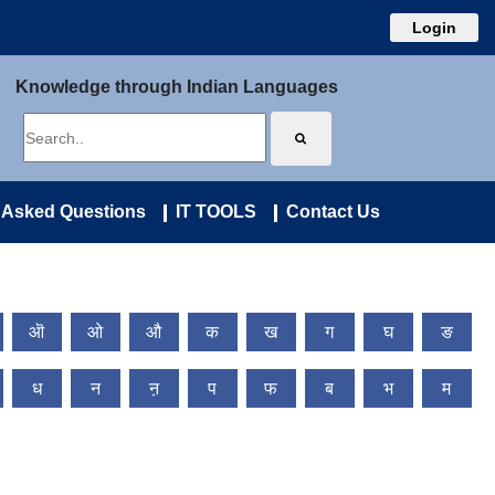
Login
Knowledge through Indian Languages
 Asked Questions
IT TOOLS
Contact Us
ऒ
ओ
औ
क
ख
ग
घ
ङ
ध
न
ऩ
प
फ
ब
भ
म