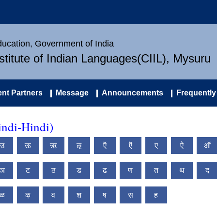
Education, Government of India
nstitute of Indian Languages(CIIL), Mysuru
nt Partners
Message
Announcements
Frequently
ndi-Hindi)
उ
ऊ
ऋ
ऌ
ऍ
ऎ
ए
ऐ
ऑ
ञ
ट
ठ
ड
ढ
ण
त
थ
द
ळ
ऴ
व
श
ष
स
ह