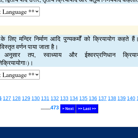
 लिए मन्दिर निर्माण आदि पुण्यकर्मों को क्रियायोग कहते हैं।
िस्तृत वर्णन पाया जाता है।
 अनुसार तप, स्वाध्याय और ईश्वरप्रणिधान क्रियाय
निक्रियायोगाः)।
6
127
128
129
130
131
132
133
134
135
136
137
138
139
140
........
473
> Next
>> Last >>