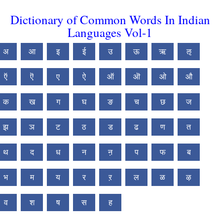
Dictionary of Common Words In Indian
Languages Vol-1
अ
आ
इ
ई
उ
ऊ
ऋ
ऌ
ऍ
ऎ
ए
ऐ
ऑ
ऒ
ओ
औ
क
ख
ग
घ
ङ
च
छ
ज
झ
ञ
ट
ठ
ड
ढ
ण
त
थ
द
ध
न
ऩ
प
फ
ब
भ
म
य
र
ऱ
ल
ळ
ऴ
व
श
ष
स
ह