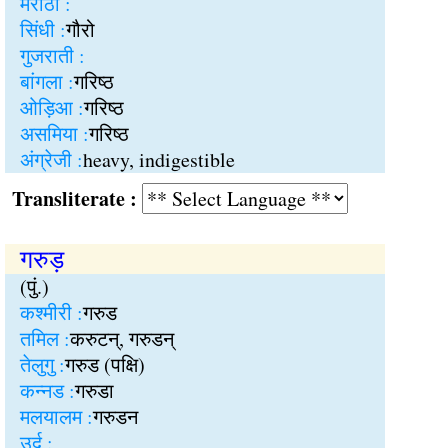
मराठी :
सिंधी :
गौरो
गुजराती :
बांगला :
गरिष्ठ
ओड़िआ :
गरिष्ठ
असमिया :
गरिष्ठ
अंग्रेजी :
heavy, indigestible
Transliterate :
गरुड़
(पुं.)
कश्मीरी :
गरुड
तमिल :
करुटन्, गरुडन्
तेलुगु :
गरुड (पक्षि)
कन्नड :
गरुडा
मलयालम :
गरुडन
उर्दू :