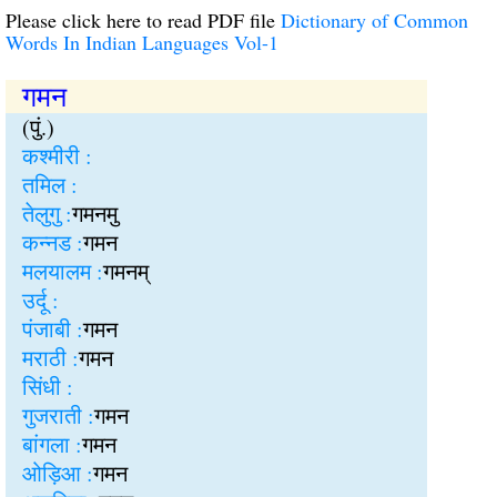
Please click here to read PDF file
Dictionary of Common
Words In Indian Languages Vol-1
गमन
(पुं.)
कश्मीरी :
तमिल :
तेलुगु :
गमनमु
कन्नड :
गमन
मलयालम :
गमनम्
उर्दू :
पंजाबी :
गमन
मराठी :
गमन
सिंधी :
गुजराती :
गमन
बांगला :
गमन
ओड़िआ :
गमन