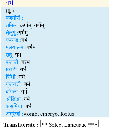
गर्भ
(पुं.)
कश्मीरी :
तमिल :
कर्प्पम्, गर्प्पम्
तेलुगु :
गर्भमु
कन्नड :
गर्भ
मलयालम :
गर्भम्
उर्दू :
गर्भ
पंजाबी :
गरभ
मराठी :
गर्भ
सिंधी :
गर्भ
गुजराती :
गर्भ
बांगला :
गर्भ
ओड़िआ :
गर्भ
असमिया :
गर्भ
अंग्रेजी :
womb, embryo, foetus
Transliterate :