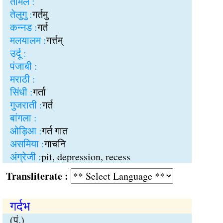
तमिल :
तेलुगु :
गर्तमु
कन्नड :
गर्त
मलयालम :
गर्त्तम्
उर्दू :
पंजाबी :
मराठी :
सिंधी :
गर्ता
गुजराती :
गर्त
बांगला :
ओड़िआ :
गर्त गात
असमिया :
गाचनि
अंग्रेजी :
pit, depression, recess
Transliterate :
गर्दभ
(पुं.)