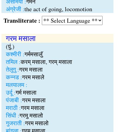
असमिया :
गमन
अंग्रेजी :
the act of going, locomotion
Transliterate :
गरम मसाला
(पुं.)
कश्मीरी :
गर्ममसालुॅ
तमिल :
करम् मसाला, गरम् मसाला
तेलुगु :
गरम मसाला
कन्नड :
गरम मसाले
मलयालम :
उर्दू :
गर्म मसाला
पंजाबी :
गरम मसाला
मराठी :
गरम मसाला
सिंधी :
गरमु मसालो
गुजराती :
गरम मसालो
बांगला :
गरम मसाला