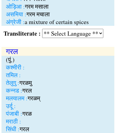
ओड़िआ :
गरम मसाला
असमिया :
गरम मचाला
अंग्रेजी :
a mixture of certain spices
Transliterate :
गरल
(पुं.)
कश्मीरी :
तमिल :
तेलुगु :
गरळमु
कन्नड :
गरल
मलयालम :
गरळम्
उर्दू :
पंजाबी :
गरळ
मराठी :
सिंधी :
गरल