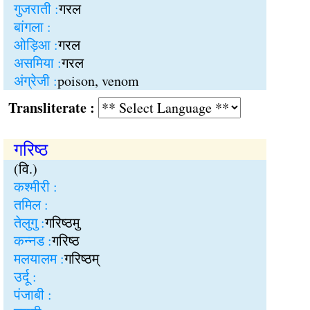
गुजराती :
गरल
बांगला :
ओड़िआ :
गरल
असमिया :
गरल
अंग्रेजी :
poison, venom
Transliterate :
गरिष्ठ
(वि.)
कश्मीरी :
तमिल :
तेलुगु :
गरिष्ठमु
कन्नड :
गरिष्ठ
मलयालम :
गरिष्ठम्
उर्दू :
पंजाबी :