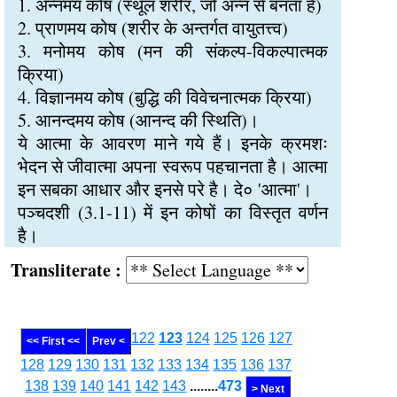
1. अन्नमय कोष (स्थूल शरीर, जो अन्न से बनता है)
2. प्राणमय कोष (शरीर के अन्तर्गत वायुतत्त्व)
3. मनोमय कोष (मन की संकल्प-विकल्पात्मक
क्रिया)
4. विज्ञानमय कोष (बुद्धि की विवेचनात्मक क्रिया)
5. आनन्दमय कोष (आनन्द की स्थिति)।
ये आत्मा के आवरण माने गये हैं। इनके क्रमशः
भेदन से जीवात्मा अपना स्वरूप पहचानता है। आत्मा
इन सबका आधार और इनसे परे है। दे० 'आत्मा'।
पञ्चदशी (3.1-11) में इन कोषों का विस्तृत वर्णन
है।
Transliterate :
122
123
124
125
126
127
<< First <<
Prev <
128
129
130
131
132
133
134
135
136
137
138
139
140
141
142
143
........
473
> Next