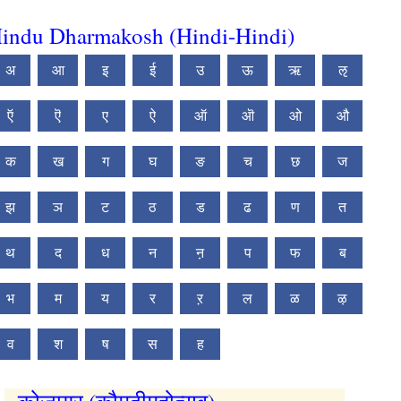
indu Dharmakosh (Hindi-Hindi)
अ
आ
इ
ई
उ
ऊ
ऋ
ऌ
ऍ
ऎ
ए
ऐ
ऑ
ऒ
ओ
औ
क
ख
ग
घ
ङ
च
छ
ज
झ
ञ
ट
ठ
ड
ढ
ण
त
थ
द
ध
न
ऩ
प
फ
ब
भ
म
य
र
ऱ
ल
ळ
ऴ
व
श
ष
स
ह