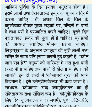
कोजागर (कौमुदीमहोत्सव)
आश्विन पूर्णिमा के दिन इसका अनुष्ठान होता है।
इसमें लक्ष्मी तथा ऐरावतारूढ़ इन्द्र का पूजन रात्रि में
करना चाहिए। घी अथवा तिल के तिल के
बहुसंख्यक दीपक मुख्य सड़कों पर, मन्दिरों में, बागों
में तथा घरों में प्रज्वलित करने चाहिए। दूसरे दिन
प्रातःकाल इन्द्र की पूजा होनी चाहिए। ब्राह्मणों
को अत्यन्त स्वादिष्ठ भोजन कराना चाहिए।
लिङ्गपुराण के अनुसार दयालुता की मूर्ति लक्ष्मी मध्य
रात्रि के समय परिभ्रमण करती हुई कहती है: "कौन
जाग रहा है?" मनुष्यों को नारियल में भरा हुआ पानी
(रस) पीना चाहिए तथा पासों से खेलना चाहिए। 'को
जागर्ति' इन दो शब्दों में 'कोजागर' व्रत की ध्वनि
विद्यमान है। इसे 'कौमुदीमहोत्सव' भी कहा जाता है।
सम्भवतः 'कोजागर' शब्द 'कौमुदीजागर' का ही
संकेतात्मक तथा संक्षिप्त रूप है। कौमुदीमहोत्सव के
लिए दे० कृत्यकल्पतरु (राजधर्म), पृ० 182-183;
राजनीतिप्रकाश (वीरमित्रोदय), पृ० 419-421।