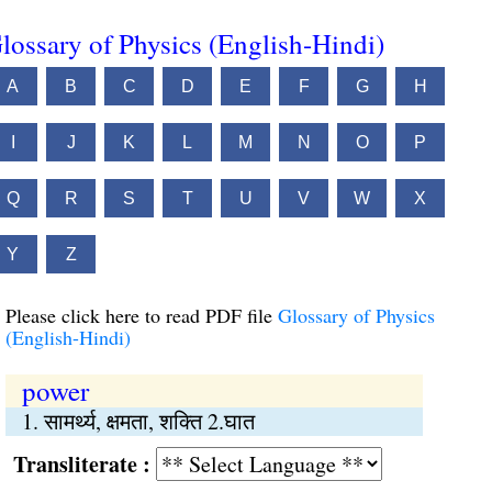
lossary of Physics (English-Hindi)
A
B
C
D
E
F
G
H
I
J
K
L
M
N
O
P
Q
R
S
T
U
V
W
X
Y
Z
Please click here to read PDF file
Glossary of Physics
(English-Hindi)
power
1. सामर्थ्य, क्षमता, शक्ति 2.घात
Transliterate :