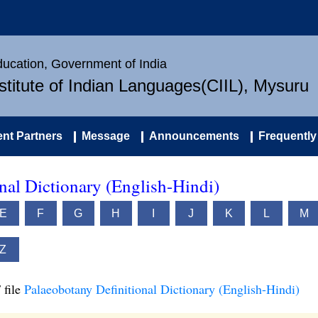
Education, Government of India
nstitute of Indian Languages(CIIL), Mysuru
nt Partners
Message
Announcements
Frequently
nal Dictionary (English-Hindi)
E
F
G
H
I
J
K
L
M
Z
 file
Palaeobotany Definitional Dictionary (English-Hindi)