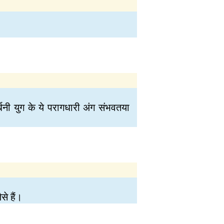
र्बनी युग के ये परागधारी अंग संभवतया
े हैं।