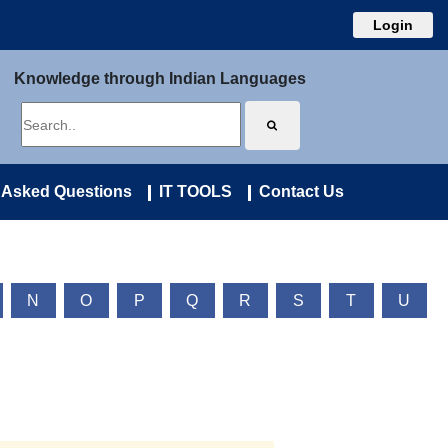
Login
Knowledge through Indian Languages
 Asked Questions
IT TOOLS
Contact Us
N
O
P
Q
R
S
T
U