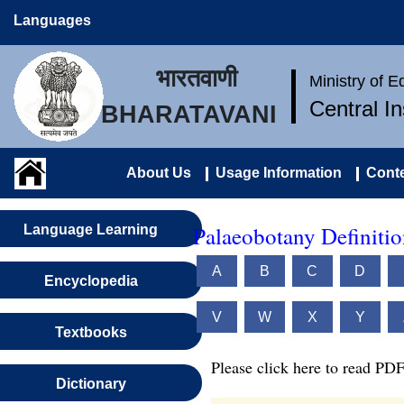
Languages
भारतवाणी
Ministry of 
Central I
BHARATAVANI
About Us
Usage Information
Conte
Palaeobotany Definitio
Language Learning
A
B
C
D
Encyclopedia
V
W
X
Y
Textbooks
Please click here to read PDF
Dictionary