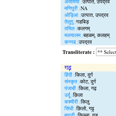
असमिया :
उत्पात, उपद्रव
मणिपुरी :
NA
ओड़िआ :
उत्पात, उपद्रव
तेलुगु :
गडबिड़
तमिल :
कलगम्
मलयालम :
बहळम्, कलहम्
कन्नड :
उपद्रव
Transliterate :
गढ़
हिंदी :
किला, दुर्ग
संस्कृत :
कोट, दुर्ग
पंजाबी :
किला, गढ़
उर्दू :
क़िला
कश्मीरी :
किलु
सिंधी :
क़िलो, गढ़ु
मराठी :
किल्ला, गड