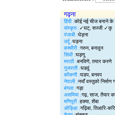
गढ़ना
हिंदी :
कोई नई चीज बनाने के 
संस्कृत :
✓घट्, सज्जी ✓कृ
पंजाबी :
घेड़ना
उर्दू :
घड़ना
कश्मीरी :
गरुन, बनावुन
सिंधी :
घड़णु
मराठी :
बनविणे, तयार करणे
गुजराती :
घडवुं
कोंकणी :
घडप, बनवप
नेपाली :
नयाँ वस्तुको निर्माण गर
बंगला :
गड़ा
असमिया :
गढ़, साज, तैयार क
मणिपुरी :
हक्या, शेंबा
ओड़िआ :
गढ़िबा, तिआरि-करिबा
तेलुगु :
चंक्कुट