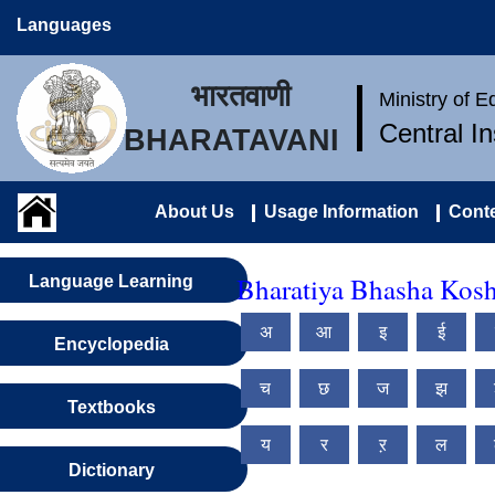
Languages
भारतवाणी
Ministry of 
Central I
BHARATAVANI
About Us
Usage Information
Conte
Bharatiya Bhasha Kosh 
Language Learning
अ
आ
इ
ई
Encyclopedia
च
छ
ज
झ
Textbooks
य
र
ऱ
ल
Dictionary