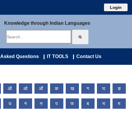
Login
Knowledge through Indian Languages
 Asked Questions
IT TOOLS
Contact Us
ऒ
ओ
औ
क
ख
ग
घ
ङ
ध
न
ऩ
प
फ
ब
भ
म