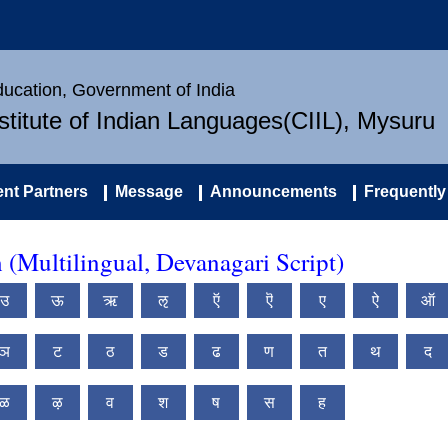
Education, Government of India
nstitute of Indian Languages(CIIL), Mysuru
nt Partners
Message
Announcements
Frequently
(Multilingual, Devanagari Script)
उ
ऊ
ऋ
ऌ
ऍ
ऎ
ए
ऐ
ऑ
ञ
ट
ठ
ड
ढ
ण
त
थ
द
ळ
ऴ
व
श
ष
स
ह