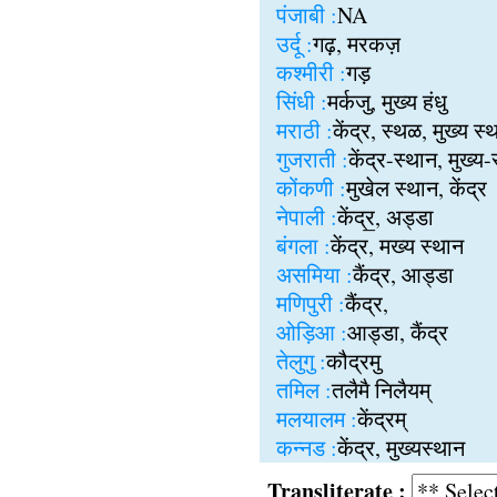
पंजाबी :
NA
उर्दू :
गढ़, मरकज़
कश्मीरी :
गड़
सिंधी :
मर्कजु, मुख्य हंधु
मराठी :
केंद्र, स्थळ, मुख्य स्
गुजराती :
केंद्र-स्थान, मुख्य
कोंकणी :
मुखेल स्थान, केंद्र
नेपाली :
केंद्र॒, अड्डा
बंगला :
केंद्र, मख्य स्थान
असमिया :
कैंद्र, आड्डा
मणिपुरी :
कैंद्र,
ओड़िआ :
आड्डा, कैंद्र
तेलुगु :
कौद्रमु
तमिल :
तलैमै निलैयम्
मलयालम :
केंद्रम्
कन्नड :
केंद्र, मुख्यस्थान
Transliterate :