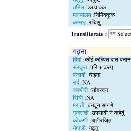
तमिल :
उरुवाक्क
मलयालम :
निर्मिक्कुक
कन्नड :
रचिसु
Transliterate :
गढ़ना
हिंदी :
कोई कल्पित बात बनाना 
संस्कृत :
परि + कल्प्
पंजाबी :
घेड़ना
उर्दू :
NA
कश्मीरी :
सौबरवुन
सिंधी :
NA
मराठी :
बनवून सांगणे
गुजराती :
उपसावी ने कहेवुं
कोंकणी :
अतीरंजित
नेपाली :
गढ़नु