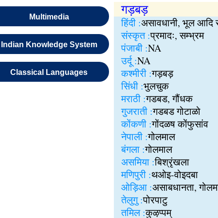
गड़बड़
Multimedia
हिंदी :
असावधानी, भूल आदि से
संस्कृत :
प्रमादः, सम्भ्रम
Indian Knowledge System
पंजाबी :
NA
उर्दू :
NA
कश्मीरी :
गड़बड़
Classical Languages
सिंधी :
भुलचुक
मराठी :
गडबड, गौंधक
गुजराती :
गडबड गोटाळो
कोंकणी :
गोंदळष कोंफुसांव
नेपाली :
गोलमाल
बंगला :
गोलमाल
असमिया :
बिश्रृंखला
मणिपुरी :
थओइ-वोइदबा
ओड़िआ :
असाबधानता, गोलमा
तेलुगु :
पोरपाटु
तमिल :
कुऴप्पम्