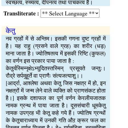
स्वच्छत्व, रुच्यत्व, दीपनत्व तथा पाचकत्व हैं।
Transliterate :
केतु
नव ग्रहों में से अन्तिम। इसकी गणना दुष्ट ग्रहों में
है। यह राहु (ग्रसने वाले ग्रह) का शरीर (धड़)
माना जाता है। ज्योतिषतत्व में इसकी रिष्टि (कुफल)
का वर्णन इस प्रकार पाया जाता है :
केतुर्यस्मिन्नृक्षेऽभ्युदितस्तस्मिन् प्रसूयते जन्तुः।
रौद्रे सर्पमुहूर्ते वा प्राणैः संत्यजत्याशु।।
[आर्द्रा, आश्लेषा अथवा केतु जिस नक्षत्र में हो, इन
नक्षत्रों में जन्म लेने वाले व्यक्ति को प्राणसंकट होता
है।] इसके दशाफल का पूर्ण वर्णन केरलीयजातक
नामक ग्रन्थ में पाया जाता है। दूससंचारी धूमकेतु
नामक उपग्रह भी केतु कहे गये हैं। ज्योतिष ग्रन्थों
के केतुचाराध्याय में उनकी गति औऱ क्रूर फल का
विस्तृत वर्णन मिलता है। दे० गर्गसंहिता, बृहत्संहिता