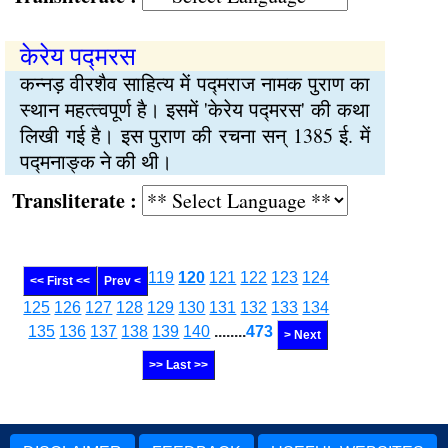
केरेय पद्मरस
कन्‍नड़ वीरशैव साहित्‍य में पद्मराज नामक पुराण का
स्‍थान महत्‍त्‍वपूर्ण है। इसमें 'केरेय पद्मरस' की कथा
लिखी गई है। इस पुराण की रचना सन् 1385 ई. में
पद्मनाङ्क ने की थी।
Transliterate :
119
120
121
122
123
124
<< First <<
Prev <
125
126
127
128
129
130
131
132
133
134
135
136
137
138
139
140
........
473
> Next
>> Last >>