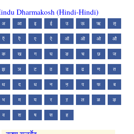
indu Dharmakosh (Hindi-Hindi)
अ
आ
इ
ई
उ
ऊ
ऋ
ऌ
ऍ
ऎ
ए
ऐ
ऑ
ऒ
ओ
औ
क
ख
ग
घ
ङ
च
छ
ज
झ
ञ
ट
ठ
ड
ढ
ण
त
थ
द
ध
न
ऩ
प
फ
ब
भ
म
य
र
ऱ
ल
ळ
ऴ
व
श
ष
स
ह