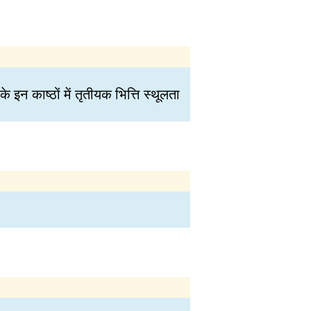
 इन काष्ठों में तृतीयक भित्ति स्थूलता