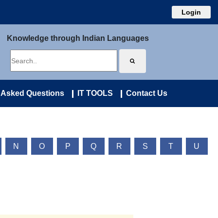
Login
Knowledge through Indian Languages
 Asked Questions
IT TOOLS
Contact Us
N
O
P
Q
R
S
T
U