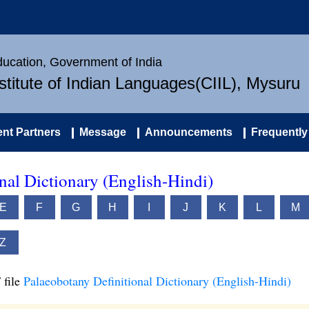
Education, Government of India
nstitute of Indian Languages(CIIL), Mysuru
nt Partners
Message
Announcements
Frequently
nal Dictionary (English-Hindi)
E
F
G
H
I
J
K
L
M
Z
 file
Palaeobotany Definitional Dictionary (English-Hindi)