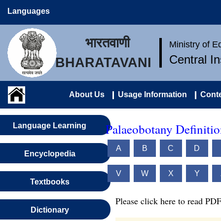
Languages
भारतवाणी
Ministry of 
Central I
BHARATAVANI
About Us
Usage Information
Conte
Palaeobotany Definitio
Language Learning
A
B
C
D
Encyclopedia
V
W
X
Y
Textbooks
Please click here to read PDF
Dictionary