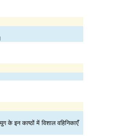
।
ुग के इन काष्ठों में विशाल वहिनिकाएँ