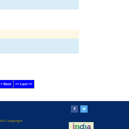
> Next
>> Last >>
ndian Languages