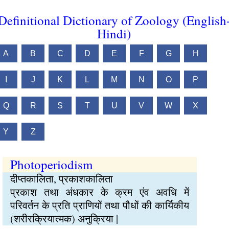
Definitional Dictionary of Zoology (English
Hindi)
A
B
C
D
E
F
G
H
I
J
K
L
M
N
O
P
Q
R
S
T
U
V
W
X
Y
Z
Photoperiodism
दीप्तकालिता, प्रकाशकालिता
प्रकाश तथा अंधकार के क्रम एंव अवधि में
परिवर्तन के प्रति प्राणियों तथा पौधों की कार्यिकीय
(शरीरक्रियात्मक) अनुक्रिया |