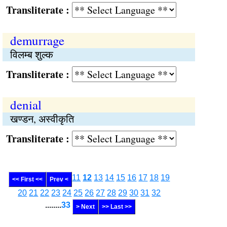
Transliterate :
demurrage
विलम्ब शुल्क
Transliterate :
denial
खण्डन, अस्वीकृति
Transliterate :
11
12
13
14
15
16
17
18
19
<< First <<
Prev <
20
21
22
23
24
25
26
27
28
29
30
31
32
........
33
> Next
>> Last >>