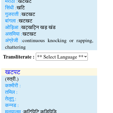
मराठी :
खटखट
सिंधी :
खटि
गुजराती :
खटखट
बांगला :
खटखट
ओड़िआ :
खट्खट्नि खड़ खंड
असमिया :
खटखट
अंग्रेजी :
continuous knocking or rapping,
chattering
Transliterate :
खटपट
(स्त्री.)
कश्मीरी :
तमिल :
तेलुगु :
कन्नड :
मलयालम :
कटिपिटि कडिपिडि