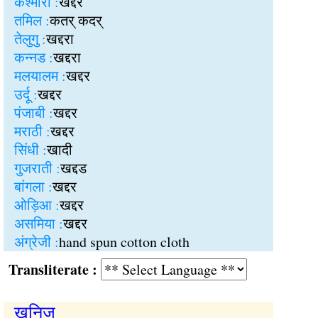
कश्मीरी :
खद्दर
तमिल :
कतर् कदर्
तेलुगु :
खद्दरा
कन्नड :
खद्दरा
मलयालम :
खद्दर
उर्दू :
खद्दर
पंजाबी :
खद्दर
मराठी :
खद्दर
सिंधी :
खादी
गुजराती :
खद्दड
बांगला :
खद्दर
ओड़िआ :
खद्दर
असमिया :
खद्दर
अंग्रेजी :
hand spun cotton cloth
Transliterate :
खनिज