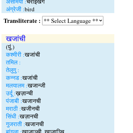
असमिया :
चराइखगे
अंग्रेजी :
bird
Transliterate :
खजांची
(पुं.)
कश्मीरी :
खजांची
तमिल :
तेलुगु :
कन्नड :
खजांची
मलयालम :
खजान्जी
उर्दू :
ख़ज़ान्ची
पंजाबी :
खजानची
मराठी :
खजीनची
सिंधी :
खज़ानची
गुजराती :
खजानची
बांगला :
खाजाञ्ची, खाजाञ्चि