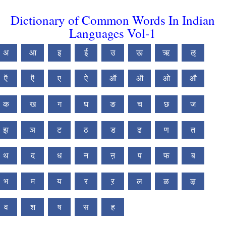
Dictionary of Common Words In Indian
Languages Vol-1
अ
आ
इ
ई
उ
ऊ
ऋ
ऌ
ऍ
ऎ
ए
ऐ
ऑ
ऒ
ओ
औ
क
ख
ग
घ
ङ
च
छ
ज
झ
ञ
ट
ठ
ड
ढ
ण
त
थ
द
ध
न
ऩ
प
फ
ब
भ
म
य
र
ऱ
ल
ळ
ऴ
व
श
ष
स
ह