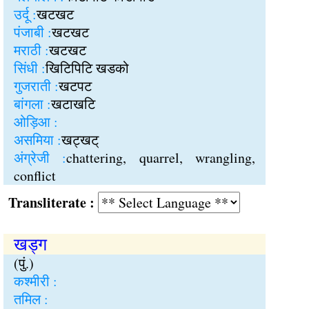
उर्दू :
खटखट
पंजाबी :
खटखट
मराठी :
खटखट
सिंधी :
खिटिपिटि खडको
गुजराती :
खटपट
बांगला :
खटाखटि
ओड़िआ :
असमिया :
खट्खट्
अंग्रेजी :
chattering, quarrel, wrangling,
conflict
Transliterate :
खड्ग
(पुं.)
कश्मीरी :
तमिल :