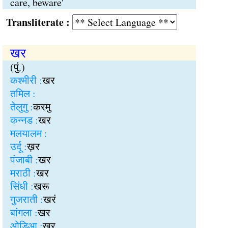
care, beware'
Transliterate :
खर
(पुं.)
कश्मीरी :
खर
तमिल :
तेलुगु :
करमु
कन्नड :
खर
मलयालम :
उर्दू :
ख़र
पंजाबी :
खर
मराठी :
खर
सिंधी :
खरू
गुजराती :
खरं
बांगला :
खर
ओड़िआ :
खर