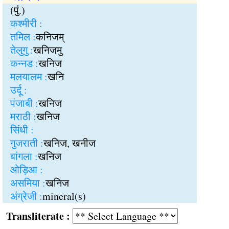
(पुं.)
कश्मीरी :
तमिल :
कनिजम्
तेलुगु :
खनिजमु
कन्नड :
खनिज
मलयालम :
खनि
उर्दू :
पंजाबी :
खनिज
मराठी :
खनिज
सिंधी :
गुजराती :
खनिज, खनीज
बांगला :
खनिज
ओड़िआ :
असमिया :
खनिज
अंग्रेजी :
mineral(s)
Transliterate :