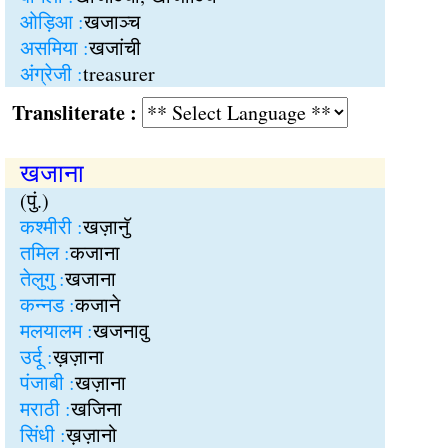
ओड़िआ :
खजाञ्च
असमिया :
खजांची
अंग्रेजी :
treasurer
Transliterate :
खजाना
(पुं.)
कश्मीरी :
खज़ानुॅ
तमिल :
कजाना
तेलुगु :
खजाना
कन्नड :
कजाने
मलयालम :
खजनावु
उर्दू :
ख़ज़ाना
पंजाबी :
खज़ाना
मराठी :
खजिना
सिंधी :
ख़ज़ानो