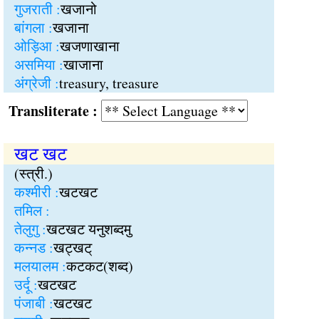
गुजराती :
खजानो
बांगला :
खजाना
ओड़िआ :
खजणाखाना
असमिया :
खाजाना
अंग्रेजी :
treasury, treasure
Transliterate :
खट खट
(स्त्री.)
कश्मीरी :
खटखट
तमिल :
तेलुगु :
खटखट यनुशब्दमु
कन्नड :
खट्खट्
मलयालम :
कटकट(शब्द)
उर्दू :
खटखट
पंजाबी :
खटखट