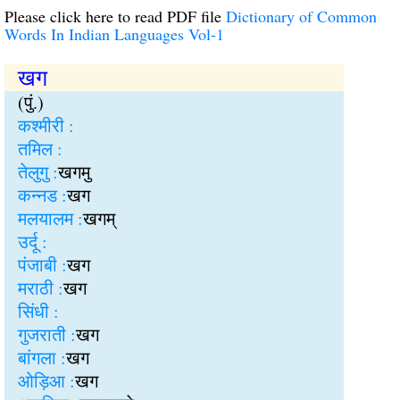
Please click here to read PDF file
Dictionary of Common
Words In Indian Languages Vol-1
खग
(पुं.)
कश्मीरी :
तमिल :
तेलुगु :
खगमु
कन्नड :
खग
मलयालम :
खगम्
उर्दू :
पंजाबी :
खग
मराठी :
खग
सिंधी :
गुजराती :
खग
बांगला :
खग
ओड़िआ :
खग