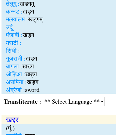
तेलुगु :
खडगमु
कन्नड :
खड्ग
मलयालम :
खड्गम्
उर्दू :
पंजाबी :
खड़ग
मराठी :
सिंधी :
गुजराती :
खडग
बांगला :
खड़ग
ओड़िआ :
खड्ग
असमिया :
खड़ग
अंग्रेजी :
sword
Transliterate :
खद्दर
(पुं.)