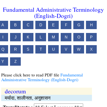
Fundamental Administrative Terminology
(English-Dogri)
A
B
C
D
E
F
G
H
I
J
K
L
M
N
O
P
Q
R
S
T
U
V
W
X
Y
Z
Please click here to read PDF file
Fundamental
Administrative Terminology (English-Dogri)
decorum
मर्यादा, शालीनता, अनुशासन