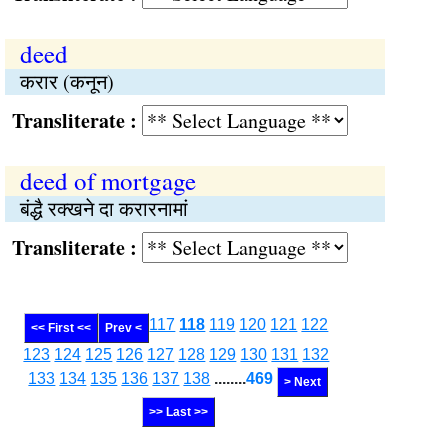
deed
करार (कनून)
Transliterate :
deed of mortgage
बंद्धै रक्खने दा करारनामां
Transliterate :
117
118
119
120
121
122
<< First <<
Prev <
123
124
125
126
127
128
129
130
131
132
133
134
135
136
137
138
........
469
> Next
>> Last >>