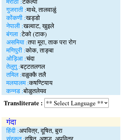
मराठी :
टकल्पा
गुजराती :
माथे, तालवाळुं
कोंकणी :
खड्डो
नेपाली :
खल्वाट, खुइले
बंगला :
टेको (टाक)
असमिया :
तपा मूरा, ताक परा रोग
मणिपुरी :
कोक, ताङ्बा
ओड़िआ :
चंदा
तेलुगु :
बट्टतलगल
तमिल :
वळुक्कै तलै
मलयालम :
कषण्टियाय
कन्नड :
बोळुतलेयव
Transliterate :
गंदा
हिंदी :
अपवित्र, दूषित, बुरा
संस्कृत :
दूषित, अशुद्ध, अपवित्र