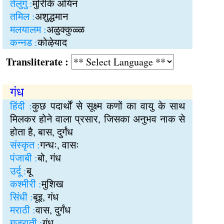
तेलुगु :
मुरिकि अयिन
तमिल :
अशुद्धमान
मलयालम :
अळुक्कुळ्ळ
कन्नड :
कोऴेयाद
Transliterate :
गंध
हिंदी :
कुछ पदार्थों से सूक्ष्म कणों का वायु के साथ
मिलकर होने वाला प्रसार, जिसका अनुभव नाक से
होता है, बास, दुर्गंध
संस्कृत :
गन्धः, वासः
पंजाबी :
बो, गंध
उर्दू :
बू
कश्मीरी :
मुशिख
सिंधी :
बूइ, गंध
मराठी :
वास, दुर्गंध
गुजराती :
गंध