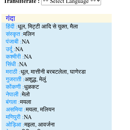
Transliterate :
गंदा
हिंदी :
धूल, मिट्टी आदि से युक्त, मैला
संस्कृत :
मलिन
पंजाबी :
NA
उर्दू :
NA
कश्मीरी :
NA
सिंधी :
NA
मराठी :
धूल, मात्तीनी बरबटलेला, घाणेरडा
गुजराती :
अशुद्ध, मेलुं
कोंकणी :
धुळकट
नेपाली :
मेलो
बंगला :
मयला
असमिया :
मयला, मलियन
मणिपुरी :
NA
ओड़िआ :
मइला, आवर्जना