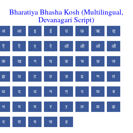
Bharatiya Bhasha Kosh (Multilingual,
Devanagari Script)
अ
आ
इ
ई
उ
ऊ
ऋ
ऌ
ऍ
ऎ
ए
ऐ
ऑ
ऒ
ओ
औ
क
ख
ग
घ
ङ
च
छ
ज
झ
ञ
ट
ठ
ड
ढ
ण
त
थ
द
ध
न
ऩ
प
फ
ब
भ
म
य
र
ऱ
ल
ळ
ऴ
व
श
ष
स
ह