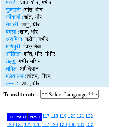
मराठी :
शांत, धीर, गंभीर
गुजराती :
शांत, धीर
कोंकणी :
शांत, धीर
नेपाली :
शांत॒, धीर
बंगला :
शांत, धीर
असमिया :
गहीन, गंभीर
मणिपुरी :
चिङ् लेंबा
ओड़िआ :
शांत, धीर, गंभीर
तेलुगु :
गंभीर मयिन
तमिल :
अमैदियान
मलयालम :
शांतम्, धीरम्
कन्नड :
शांत, धीर
Transliterate :
117
118
119
120
121
122
<< First <<
Prev <
123
124
125
126
127
128
129
130
131
132