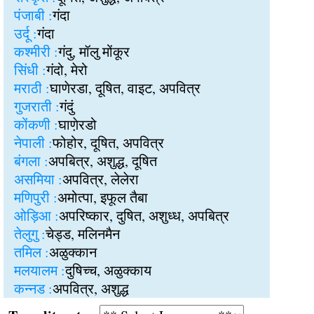
पंजाबी :
गंदा
उर्दू :
गंदा
कश्मीरी :
गंदु, मॉलु मोंकूर
सिंधी :
गंदो, मेरो
मराठी :
घाणेरडा, दूषित, वाइट, अपवित्र
गुजराती :
गंदुं
कोंकणी :
घाण़ेरडो
नेपाली :
फोहोर, दूषित, अपवित्र
बंगला :
अपबित्र, अशुद्ध, दूषित
असमिया :
अपवित्र, लेलेरा
मणिपुरी :
अमोत्पा, इफूल तैबा
ओड़िआ :
अपरिष्कार, दुषित, अशुध्ध, अपबित्र
तेलुगु :
चेड्ड, मलिनमैन
तमिल :
अळुक्कान
मलयालम :
दुषिच्च, अळुक्काय
कन्नड :
अपवित्र, अशुद्ध