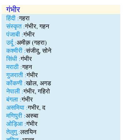
गंभीर
हिंदी :
गहरा
संस्कृत :
गंभीर, गहन
पंजाबी :
गंभीर
उर्दू :
अमीक़ (गहरा)
कश्मीरी :
संजीदु, सोने
सिंधी :
गंभीर
मराठी :
गहन
गुजराती :
गंभीर
कोंकणी :
खोल, अगड
नेपाली :
गंभीर, गहिरो
बंगला :
गंभीर
असमिया :
गभीर, द
मणिपुरी :
अरुबा
ओड़िआ :
गंभीर
तेलुगु :
लतयिन
तमिल :
आळ्द