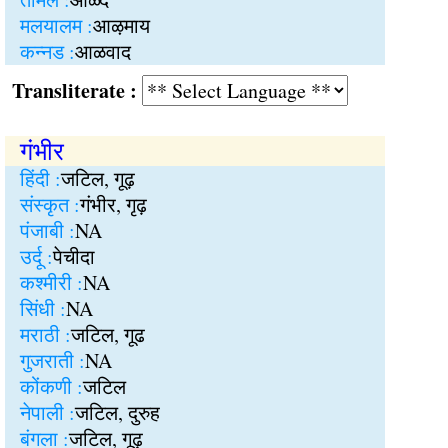
मलयालम :
आऴमाय
कन्नड :
आळवाद
Transliterate :
गंभीर
हिंदी :
जटिल, गूढ़
संस्कृत :
गंभीर, गृढ़
पंजाबी :
NA
उर्दू :
पेचीदा
कश्मीरी :
NA
सिंधी :
NA
मराठी :
जटिल, गूढ
गुजराती :
NA
कोंकणी :
जटिल
नेपाली :
जटिल, दुरुह
बंगला :
जटिल, गूढ़