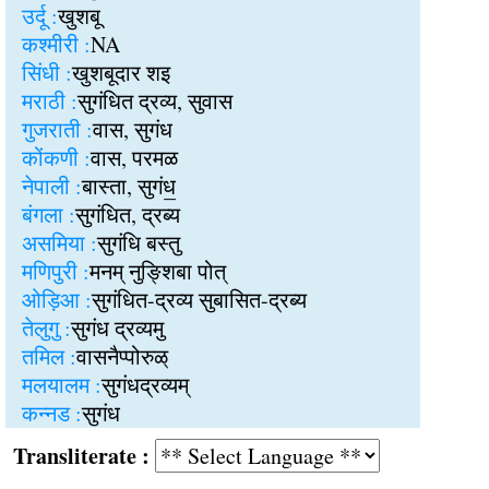
उर्दू :
खुशबू
कश्मीरी :
NA
सिंधी :
खुशबूदार शइ
मराठी :
सुगंधित द्रव्य, सुवास
गुजराती :
वास, सुगंध
कोंकणी :
वास, परमळ
नेपाली :
बास्ता, सुगंध॒
बंगला :
सुगंधित, द्रब्य
असमिया :
सुगंधि बस्तु
मणिपुरी :
मनम् नुङ्शिबा पोत्
ओड़िआ :
सुगंधित-द्रव्य सुबासित-द्रब्य
तेलुगु :
सुगंध द्रव्यमु
तमिल :
वासनैप्पोरुळ्
मलयालम :
सुगंधद्रव्यम्
कन्नड :
सुगंध
Transliterate :