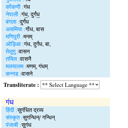
कोंकणी :
गंध
नेपाली :
गंध॒, दुर्गंध॒
बंगला :
दुर्गंध
असमिया :
गोंध, बास
मणिपुरी :
मनम्
ओड़िआ :
गंध, दुर्गंध, बा,
तेलुगु :
वासन
तमिल :
वासनै
मलयालम :
मणम्, गंधम्
कन्नड :
वासने
Transliterate :
गंध
हिंदी :
सुगंधित द्रव्य
संस्कृत :
सुगन्धिन्/ गन्धिन्
पंजाबी :
सुगंध