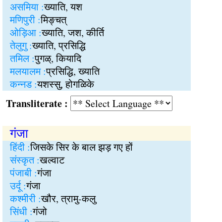
असमिया :
ख्याति, यश
मणिपुरी :
मिङ्चत्
ओड़िआ :
ख्याति, जश, कीर्ति
तेलुगु :
ख्याति, प्रसिद्धि
तमिल :
पुगळ्, कियादि
मलयालम :
प्रसिद्धि, ख्याति
कन्नड :
यशस्सु, होगळिके
Transliterate :
गंजा
हिंदी :
जिसके सिर के बाल झड़ गए हों
संस्कृत :
खल्वाट
पंजाबी :
गंजा
उर्दू :
गंजा
कश्मीरी :
खौर, त्रामु-कलु
सिंधी :
गंजो