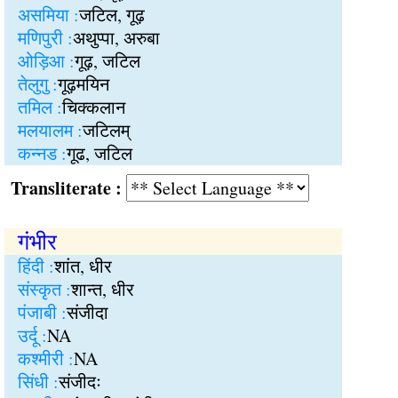
असमिया :
जटिल, गूढ़
मणिपुरी :
अथुप्पा, अरुबा
ओड़िआ :
गूढ़, जटिल
तेलुगु :
गूढ़मयिन
तमिल :
चिक्कलान
मलयालम :
जटिलम्
कन्नड :
गूढ, जटिल
Transliterate :
गंभीर
हिंदी :
शांत, धीर
संस्कृत :
शान्त, धीर
पंजाबी :
संजीदा
उर्दू :
NA
कश्मीरी :
NA
सिंधी :
संजीदः