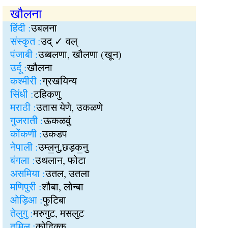
खौलना
हिंदी :
उबलना
संस्कृत :
उद् ✓ वल्
पंजाबी :
उब्बलणा, खौलणा (खून)
उर्दू :
खौलना
कश्मीरी :
ग्रखयिन्य
सिंधी :
टहिकणु
मराठी :
उतास येणे, उकळणे
गुजराती :
ऊकळवुं
कोंकणी :
उकडप
नेपाली :
उम्ल॒नु,छड़क॒नु
बंगला :
उथलान, फोटा
असमिया :
उतल, उतला
मणिपुरी :
शौबा, लोन्बा
ओड़िआ :
फुटिबा
तेलुगु :
मरुगुट, मसलुट
तमिल :
कोदिक्क