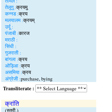
तमिल :
तेलुगु :
क्रयमु
कन्नड :
क्रय
मलयालम :
क्रयम्
उर्दू :
पंजाबी :
कारज
मराठी :
सिंधी :
गुजराती :
बांगला :
क्रय
ओड़िआ :
क्रय
असमिया :
क्रय
अंग्रेजी :
purchase, bying
Transliterate :
क्रांति
(स्त्री.)