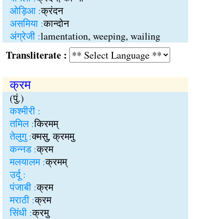
ओड़िआ :
क्रंदन
असमिया :
कान्दोन
अंग्रेजी :
lamentation, weeping, wailing
Transliterate :
क्रम
(पुं.)
कश्मीरी :
तमिल :
किरमम्
तेलुगु :
क्मसु, क्रममु
कन्नड :
क्रम
मलयालम :
क्रमम्
उर्दू :
पंजाबी :
क्रम
मराठी :
क्रम
सिंधी :
क्रमु