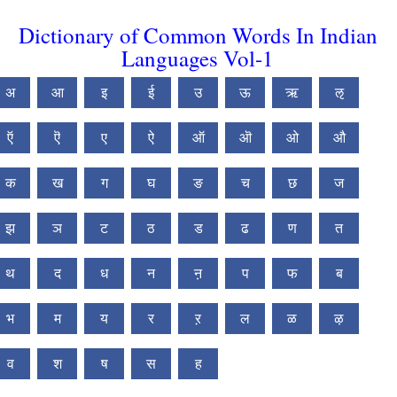
Dictionary of Common Words In Indian
Languages Vol-1
अ
आ
इ
ई
उ
ऊ
ऋ
ऌ
ऍ
ऎ
ए
ऐ
ऑ
ऒ
ओ
औ
क
ख
ग
घ
ङ
च
छ
ज
झ
ञ
ट
ठ
ड
ढ
ण
त
थ
द
ध
न
ऩ
प
फ
ब
भ
म
य
र
ऱ
ल
ळ
ऴ
व
श
ष
स
ह