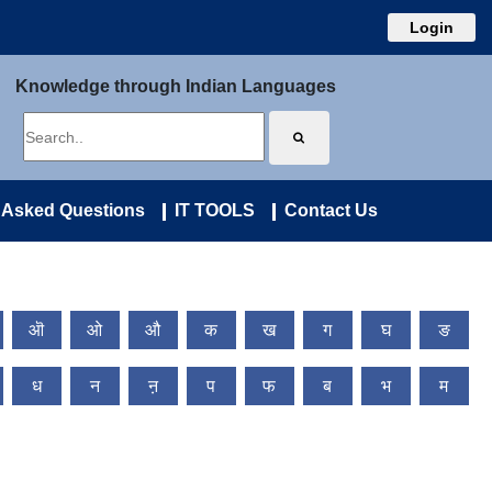
Login
Knowledge through Indian Languages
 Asked Questions
IT TOOLS
Contact Us
ऒ
ओ
औ
क
ख
ग
घ
ङ
ध
न
ऩ
प
फ
ब
भ
म