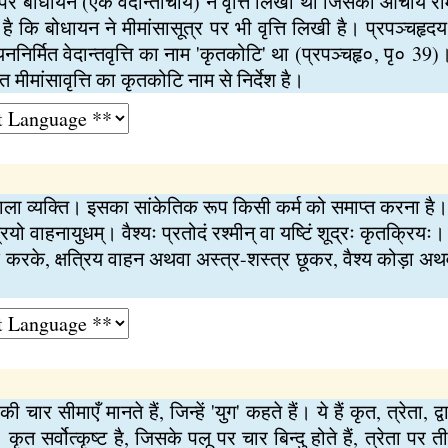
र पर बौधायन (एक वेदान्ताचार्य) ने वृत्ति लिखी थी जिसको आचार्य राम
ै कि बोधायन ने मीमांसासूत्र पर भी वृत्ति लिखी है। प्रपञ्चहृदय
निर्मित वेदान्तवृत्ति का नाम 'कृतकोटि' था (प्रपञ्चहृ०, पृ० 3
ृत मीमांसावृत्ति का कृतकोटि नाम से निर्देश है।
वाला व्यक्ति। इसका सांकेतिक रूप किसी कर्म को समाप्त करना है। 
्षत्रियो वाहनायुधम्। वैश्यः प्रतोदं रश्मीन् वा यष्टिं शूद्रः कृतक्रियः
्श करके, क्षत्रिय वाहन अथवा अस्त्र-शस्त्र छूकर, वैश्य कोड़ा अ
 की चार सीमाएँ मानते हैं, जिन्हें 'युग' कहते हैं। ये हैं कृत, त्रेत
 कृत सर्वोत्कृष्ट है, जिसके पलू पर चार बिन्दु होते हैं, त्रेता पर 