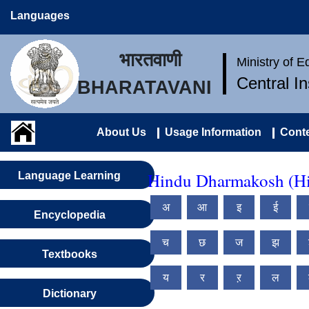
Languages
भारतवाणी
Ministry of 
Central I
BHARATAVANI
About Us
Usage Information
Conte
Hindu Dharmakosh (Hi
Language Learning
अ
आ
इ
ई
Encyclopedia
च
छ
ज
झ
Textbooks
य
र
ऱ
ल
Dictionary