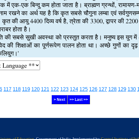
्येक में एक-एक बिन्दु कम होता जाता है। ब्राह्मण ग्रन्थों, रामायण-महा
नाम रखने का अर्थ यह है कि कृत सबसे चौगुना लम्बा एवं सर्वगुणसम्पन्
 कृत की आयु 4400 दिव्य वर्ष है, त्रेता की 3300, द्वापर की 220
 बराबर होता है।
ति की सबसे सुखी अवस्था को प्रस्तुत करता है। मनुष्य इस युग में 4
 वेद की शिक्षाओं का पूर्णरूपेण पालन होता था। अच्छे गुणों का
'कलियुग।'
6
117
118
119
120
121
122
123
124
125
126
127
128
129
130
> Next
>> Last >>
inistry of Education
, Government of India, Implemented by
Central Institute of I