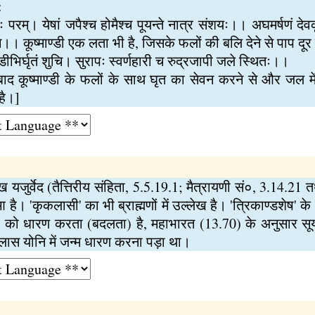
:
तः परम्। येषां जपैश्च होमैश्च पूयन्ते नात्र संशयः।। अघमर्षणं देवक
व च।। कूष्माण्डी एक लता भी है, जिसके फलों की बलि देने से पाप दूर ह
ाण्डीभिर्घृतं शुचि। सुरापः स्वर्णहारी च रुद्रजापी जले स्थितः।।
द कूष्माण्डी के फलों के साथ घृत का सेवन करने से और जल में
है।]
जुर्वेद (तैत्तिरीय संहिता, 5.5.19.1; मैत्रायणी सं०, 3.14.21 
 है। 'कृकलासी' का भी ब्राह्मणों में उल्लेख है। 'त्रिकाण्डशेष' के
ों को धारण करता (बदलता) है, महाभारत (13.70) के अनुसार सूर्य
स योनि में जन्म धारण करना पड़ा था।