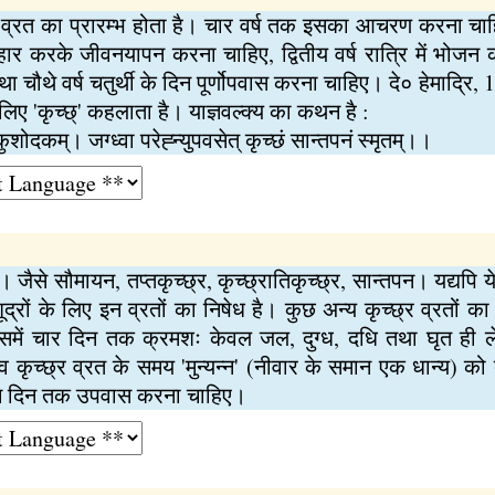
ो इस व्रत का प्रारम्भ होता है। चार वर्ष तक इसका आचरण करना चा
 करके जीवनयापन करना चाहिए, द्वितीय वर्ष रात्रि में भोजन कर
चौथे वर्ष चतुर्थी के दिन पूर्णोपवास करना चाहिए। दे० हेमाद्रि,
लिए 'कृच्छ्' कहलाता है। याज्ञवल्क्य का कथन है :
ः कुशोदकम्। जग्ध्वा परेह्न्युपवसेत् कृच्छं सान्तपनं स्मृतम्।।
ं। जैसे सौमायन, तप्तकृच्छ्र, कृच्छ्रातिकृच्छ्र, सान्तपन। यद्यपि ये
ूद्रों के लिए इन व्रतों का निषेध है। कुछ अन्य कृच्छ्र व्रतों का 
र। इसमें चार दिन तक क्रमशः केवल जल, दुग्ध, दधि तथा घृत ह
णव कृच्छ्र व्रत के समय 'मुन्यन्न' (नीवार के समान एक धान्य)
न दिन तक उपवास करना चाहिए।