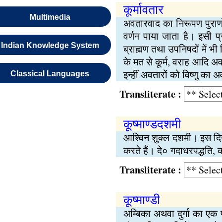
कूर्मावतार
Multimedia
अवतारवाद का निरूपण पुराणों 
वर्णन पाया जाता है। इसी प्र
Indian Knowledge System
ब्राह्मण तथा उपनिषदों में भी
के मत से कूर्म, वराह आदि अव
इन्हीं अवतारों को विष्णु का 
Classical Languages
Transliterate :
कूष्माण्डदशमी
आश्विन शुक्ल दशमी। इस दिन श
करते हैं। दे० गदाधरपद्धति
Transliterate :
कूष्माण्डी
अम्बिका अथवा दुर्गा का एक पर