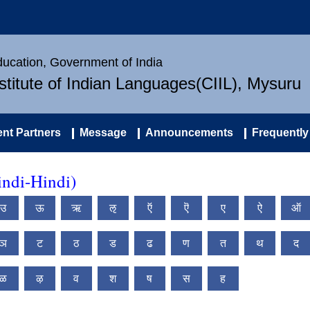
Education, Government of India
nstitute of Indian Languages(CIIL), Mysuru
nt Partners
Message
Announcements
Frequently
ndi-Hindi)
उ
ऊ
ऋ
ऌ
ऍ
ऎ
ए
ऐ
ऑ
ञ
ट
ठ
ड
ढ
ण
त
थ
द
ळ
ऴ
व
श
ष
स
ह