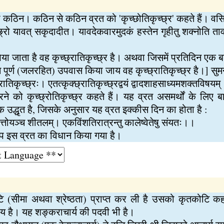
ा कठिन। कठिन से कठिन व्रत को 'कृच्छोतिकृच्छ्र' कहते हैं। वसि
च्छ्रो यावत् सकृदादीत। यावदेकवारमुदकं हस्तेन गृहीतु शक्नोति तावन
ा जाता है वह कृच्छ्रातिकृच्छ्र है। अथवा जिसमें प्रतिदिन एक 
ूर्ण (जलरहित) उपवास किया जाय वह कृच्छ्रातिकृच्छ्र है।] सुमन्‍
्रातिकृच्छ्रः। एतत्कृक्छ्रातिकृच्छ्रद्वयं द्वादशाहसाध्यमशक्तविषयम्
े को कृच्छ्रोतिकृच्छ्र कहते हैं। यह व्रत असमर्थों के लिए बार
लोक उद्धृत है, जिसके अनुसार यह व्रत इक्कीस दिन का होता है :
बेत्तोयञ्च शीतलम्। एकविंशतिरात्रन्तु कालेष्वेतेषु संयतः।।
रूप इस व्रत का विधान किया गया है।
टि (सीमा अथवा श्रेष्ठता) प्राप्त कर ली है उसको कृतकोटि कहत
ाय है। यह शङ्कराचार्य की पदवी भी है।