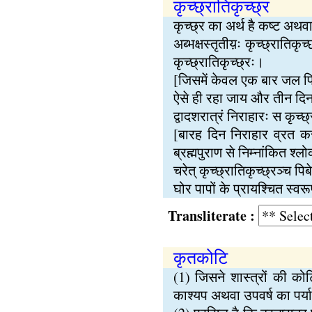
कृच्छ्रातिकृच्छ्र
कृच्छ्र का अर्थ है कष्ट अथव
अब्भक्षस्तृतीय़ः कृच्छ्रातिकृ
कृच्छ्रातिकृच्छ्रः।
[जिसमें केवल एक बार जल पिय
ऐसे ही रहा जाय और तीन दिन प
द्वादशरात्रं निराहारः स कृच्छ
[बारह दिन निराहार व्रत करन
ब्रह्मपुराण से निम्नांकित श्
चरेत् कृच्छ्रातिकृच्छ्रञ्च पि
घोर पापों के प्रायश्चित स्व
Transliterate :
कृतकोटि
(1) जिसने शास्त्रों की को
काश्यप अथवा उपवर्ष का पर्य