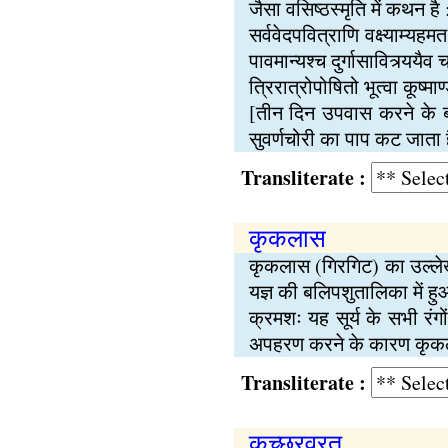
जैसा वसिष्ठस्मृति में कथन है 
सर्ववेदपवित्राणि वक्ष्याम्यहम
पावमान्यश्च दुर्गासावित्र्ययै
त्रिरात्रोपोषितो भूत्वा कूष्म
[तीन दिन उपवास करने के बा
सुवर्णचोरी का पाप कट जाता 
Transliterate :
कृकलास
कृकलास (गिरगिट) का उल्लेख य
यज्ञ की बलिपशुतालिका में हुआ
क्रमशः यह सूर्य के सभी रंग
अपहरण करने के कारण कृकला
Transliterate :
कृच्छ्रव्रत