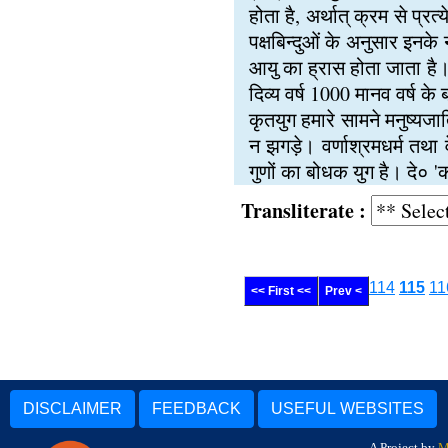
होता है, अर्थात् क्रम से प्रत
पक्षबिन्दुओं के अनुसार इनके 
आयु का ह्रास होता जाता है।
दिव्य वर्ष 1000 मानव वर्ष के
कृतयुग हमारे सामने मनुष्यजा
न झगड़े। वर्णाश्रमधर्म तथा
गुणों का बोधक युग है। दे० 
Transliterate :
114
115
11
<< First <<
Prev <
DISCLAIMER
FEEDBACK
USEFUL WEBSITES
A Project by
M