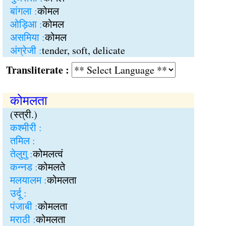
बांगला :
कोमल
ओड़िआ :
कोमल
असमिया :
कोमल
अंग्रेजी :
tender, soft, delicate
Transliterate :
कोमलता
(स्त्री.)
कश्मीरी :
तमिल :
तेलुगु :
कोमलत्वं
कन्नड :
कोमलते
मलयालम :
कोमलता
उर्दू :
पंजाबी :
कोमलता
मराठी :
कोमलता