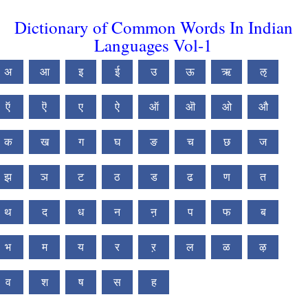
Dictionary of Common Words In Indian
Languages Vol-1
अ
आ
इ
ई
उ
ऊ
ऋ
ऌ
ऍ
ऎ
ए
ऐ
ऑ
ऒ
ओ
औ
क
ख
ग
घ
ङ
च
छ
ज
झ
ञ
ट
ठ
ड
ढ
ण
त
थ
द
ध
न
ऩ
प
फ
ब
भ
म
य
र
ऱ
ल
ळ
ऴ
व
श
ष
स
ह