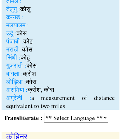
तमिल :
तेलुगु :
कोसु
कन्नड :
मलयालम :
उर्दू :
कोस
पंजाबी :
कोह
मराठी :
कोस
सिंधी :
कोहु
गुजराती :
कोस
बांगला :
क्रोश
ओड़िआ :
कोस
असमिया :
क्रोश, कोस
अंग्रेजी :
a measurement of distance
equivalent to two miles
Transliterate :
कोहिनूर