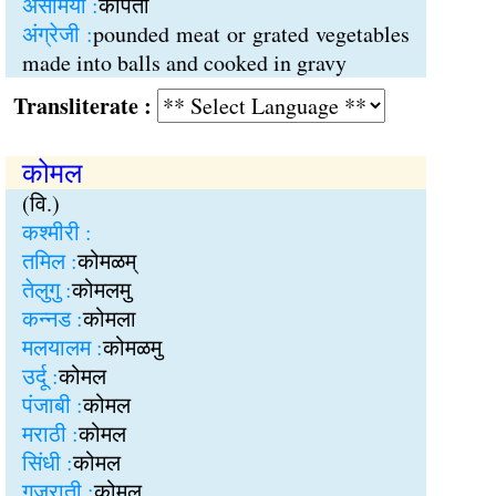
असमिया :
कोपता
अंग्रेजी :
pounded meat or grated vegetables
made into balls and cooked in gravy
Transliterate :
कोमल
(वि.)
कश्मीरी :
तमिल :
कोमळम्
तेलुगु :
कोमलमु
कन्नड :
कोमला
मलयालम :
कोमळमु
उर्दू :
कोमल
पंजाबी :
कोमल
मराठी :
कोमल
सिंधी :
कोमल
गुजराती :
कोमल