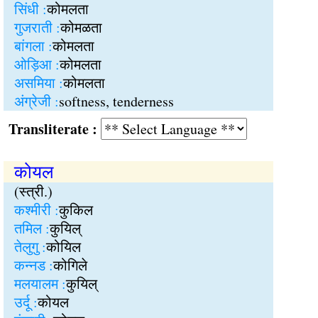
सिंधी :
कोमलता
गुजराती :
कोमळता
बांगला :
कोमलता
ओड़िआ :
कोमलता
असमिया :
कोमलता
अंग्रेजी :
softness, tenderness
Transliterate :
कोयल
(स्त्री.)
कश्मीरी :
कुकिल
तमिल :
कुयिल्
तेलुगु :
कोयिल
कन्नड :
कोगिले
मलयालम :
कुयिल्
उर्दू :
कोयल