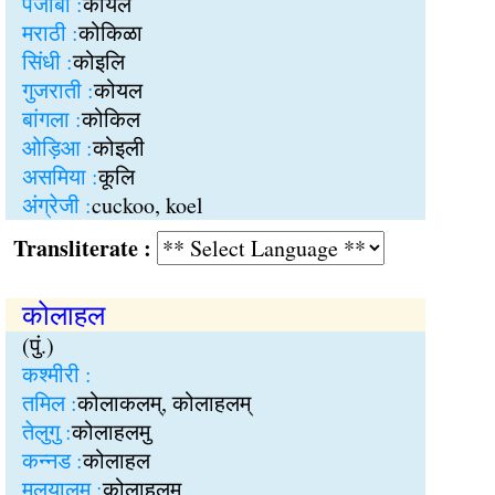
पंजाबी :
कोयल
मराठी :
कोकिळा
सिंधी :
कोइलि
गुजराती :
कोयल
बांगला :
कोकिल
ओड़िआ :
कोइली
असमिया :
कूलि
अंग्रेजी :
cuckoo, koel
Transliterate :
कोलाहल
(पुं.)
कश्मीरी :
तमिल :
कोलाकलम्, कोलाहलम्
तेलुगु :
कोलाहलमु
कन्नड :
कोलाहल
मलयालम :
कोलाहलम्