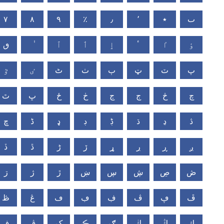
٧
٨
٩
٪
٫
٬
٭
ٮ
ٶ
ٵ
ٴ
ٳ
ٲ
ٱ
ٯ
پ
ٽ
ټ
ٻ
ٺ
ٹ
ٸ
ٷ
چ
څ
ڄ
ڃ
ڂ
ځ
ڀ
ٿ
ڎ
ڍ
ڌ
ڋ
ڊ
ډ
ڈ
ڇ
ږ
ڕ
ڔ
ړ
ڒ
ڑ
ڐ
ڏ
ڞ
ڝ
ڜ
ڛ
ښ
ڙ
ژ
ڗ
ڦ
ڥ
ڤ
ڣ
ڢ
ڡ
ڠ
ڟ
ڮ
ڭ
ڬ
ګ
ڪ
ک
ڨ
ڧ