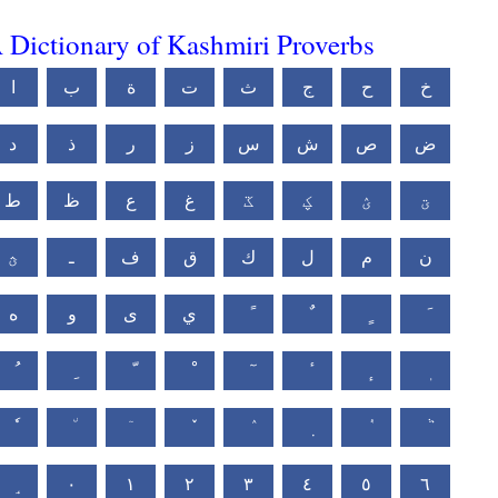
 Dictionary of Kashmiri Proverbs
خ
ح
ج
ث
ت
ة
ب
ا
ض
ص
ش
س
ز
ر
ذ
د
ؾ
ؽ
ؼ
ػ
غ
ع
ظ
ط
ن
م
ل
ك
ق
ف
ـ
ؿ
ي
ى
و
ه
٠
١
٢
٣
٤
٥
٦