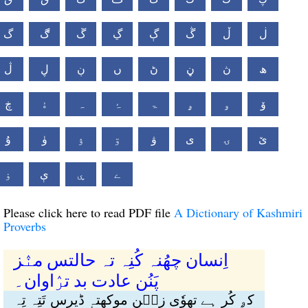
ڶ
ڵ
ڴ
ڳ
ڲ
ڱ
ڰ
گ
ھ
ڽ
ڼ
ڻ
ں
ڹ
ڸ
ڷ
ۆ
ۅ
ۄ
ۃ
ۂ
ہ
ۀ
ڿ
ێ
ۍ
ی
ۋ
ۊ
ۉ
ۈ
ۇ
ے
ۑ
ې
ۏ
Please click here to read PDF file
A Dictionary of Kashmiri
Proverbs
اِنسان چھُنہ کُنِہ تہ حالتس منٛز
پَنُن عادت بد ترٛاوان۔
کۄ کُر ہے تھوٗی زٮ۪ن موکھتہٕ ڈیرس تَتِہ تِہ