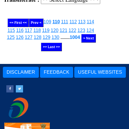
109
110
111
112
113
114
<< First <<
Prev <
115
116
117
118
119
120
121
122
123
124
125
126
127
128
129
130
........
1004
> Next
>> Last >>
DISCLAIMER
FEEDBACK
USEFUL WEBSITES