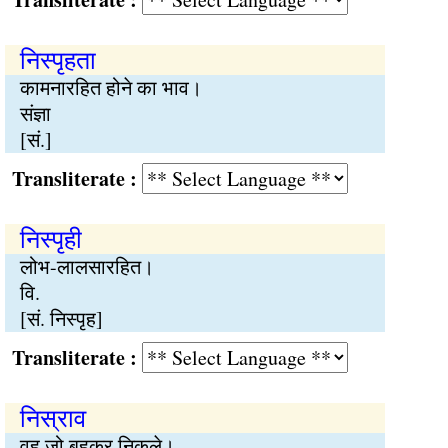
निस्पृहता
कामनारहित होने का भाव।
संज्ञा
[सं.]
Transliterate :
निस्पृही
लोभ-लालसारहित।
वि.
[सं. निस्पृह]
Transliterate :
निस्राव
वह जो बहकर निकले।