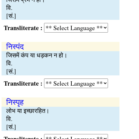
वि.
[सं.]
Transliterate :
निस्पंद
जिसमें कंप या धड़कन न हो।
वि.
[सं.]
Transliterate :
निस्पृह
लोभ या इच्छारहित।
वि.
[सं.]
Transliterate :