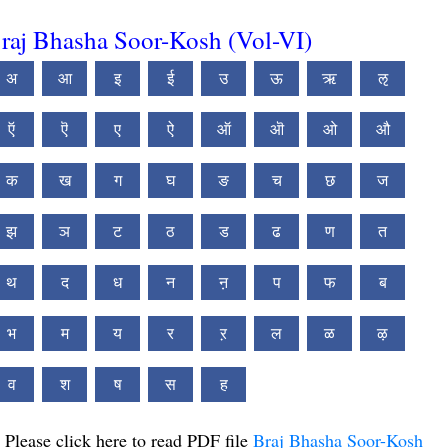
raj Bhasha Soor-Kosh (Vol-VI)
अ
आ
इ
ई
उ
ऊ
ऋ
ऌ
ऍ
ऎ
ए
ऐ
ऑ
ऒ
ओ
औ
क
ख
ग
घ
ङ
च
छ
ज
झ
ञ
ट
ठ
ड
ढ
ण
त
थ
द
ध
न
ऩ
प
फ
ब
भ
म
य
र
ऱ
ल
ळ
ऴ
व
श
ष
स
ह
Please click here to read PDF file
Braj Bhasha Soor-Kosh