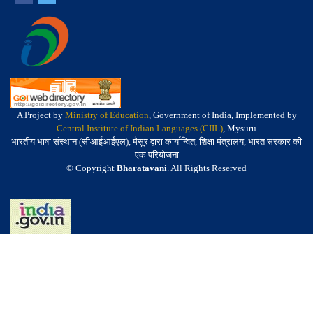
A Project by
Ministry of Education
, Government of India, Implemented by
Central Institute of Indian Languages (CIIL)
, Mysuru
भारतीय भाषा संस्थान (सीआईआईएल), मैसूर द्वारा कार्यान्वित, शिक्षा मंत्रालय, भारत सरकार की
एक परियोजना
© Copyright
Bharatavani
. All Rights Reserved