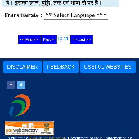
है। इसका ज्ञान, बुद्धि, तर्क एवं भाषा से परे है।
Transliterate :
10
11
<< First <<
Prev <
>> Last >>
DISCLAIMER
FEEDBACK
USEFUL WEBSITES
A Project by
Ministry of Education
, Government of India, Implemented by