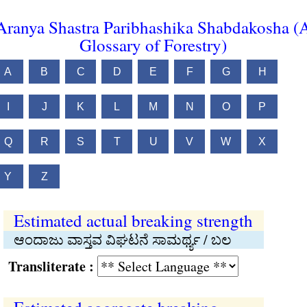
Aranya Shastra Paribhashika Shabdakosha (
Glossary of Forestry)
A
B
C
D
E
F
G
H
I
J
K
L
M
N
O
P
Q
R
S
T
U
V
W
X
Y
Z
Estimated actual breaking strength
ಆಂದಾಜು ವಾಸ್ತವ ವಿಘಟನೆ ಸಾಮರ್ಥ್ಯ / ಬಲ
Transliterate :