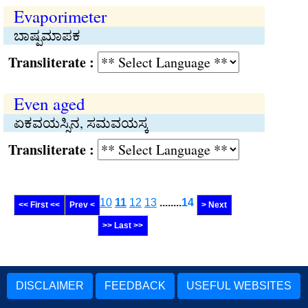
Evaporimeter
ಬಾಷ್ಪಮಾಪಕ
Transliterate :
Even aged
ಏಕವಯಸ್ಸಿನ, ಸಮವಯಸ್ಕ
Transliterate :
10
11
12
13
........
14
<< First <<
Prev <
> Next
>> Last >>
DISCLAIMER
FEEDBACK
USEFUL WEBSITES