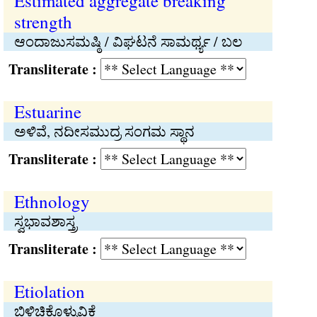
Estimated aggregate breaking
strength
ಆಂದಾಜುಸಮಷ್ಠಿ / ವಿಘಟನೆ ಸಾಮರ್ಥ್ಯ / ಬಲ
Transliterate :
Estuarine
ಅಳಿವೆ, ನದೀಸಮುದ್ರ ಸಂಗಮ ಸ್ಥಾನ
Transliterate :
Ethnology
ಸ್ವಭಾವಶಾಸ್ತ್ರ
Transliterate :
Etiolation
ಬಿಳಿಚಿಕೊಳ್ಳುವಿಕೆ