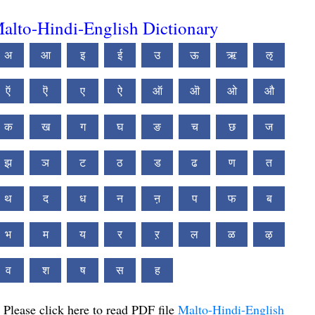
alto-Hindi-English Dictionary
अ
आ
इ
ई
उ
ऊ
ऋ
ऌ
ऍ
ऎ
ए
ऐ
ऑ
ऒ
ओ
औ
क
ख
ग
घ
ङ
च
छ
ज
झ
ञ
ट
ठ
ड
ढ
ण
त
थ
द
ध
न
ऩ
प
फ
ब
भ
म
य
र
ऱ
ल
ळ
ऴ
व
श
ष
स
ह
Please click here to read PDF file
Malto-Hindi-English