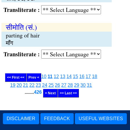
Transliterate :
सीमोति (सं.)
parting of hair
माँग
Transliterate :
10
11
12
13
14
15
16
17
18
<< First <<
Prev <
19
20
21
22
23
24
25
26
27
28
29
30
31
........
426
> Next
>> Last >>
DISCLAIMER
FEEDBACK
USEFUL WEBSITES