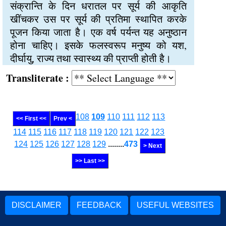
संक्रान्ति के दिन धरातल पर सूर्य की आकृति
खींचकर उस पर सूर्य की प्रतिमा स्थापित करके
पूजन किया जाता है। एक वर्ष पर्यन्त यह अनुष्ठान
होना चाहिए। इसके फलस्वरूप मनुष्य को यश,
दीर्घायु, राज्य तथा स्वास्थ्य की प्राप्ती होती है।
Transliterate :
108
109
110
111
112
113
<< First <<
Prev <
114
115
116
117
118
119
120
121
122
123
124
125
126
127
128
129
........
473
> Next
>> Last >>
DISCLAIMER
FEEDBACK
USEFUL WEBSITES