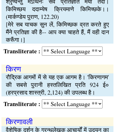
श्रृण्वन्तु मेऽर्थिनः सर्वे प्रतिज्ञातं मया तदा।
किमिच्छय ददाम्येष क्रियमाणे किमिच्छके।।
(मार्कण्डेय पुराण, 122.20)
[मेरे सब याचक सुन लें, किमिच्छक व्रत करते हुए
मैंने प्रतिज्ञा की है-- आप क्या चाहते हैं, मैं वही दान
करूँगा।]
Transliterate :
किरण
रौद्रिक आगमों में से यह एक आगम है। 'किरणागम'
की सबसे पुरानी हस्तलिखित प्रति 924 ई०
(हरप्रसाद शास्त्री, 2,124) की उपलब्ध है।
Transliterate :
किरणावली
वैशेषिक दर्शन के ग्रन्थलेखक आचार्यों में उदयन का