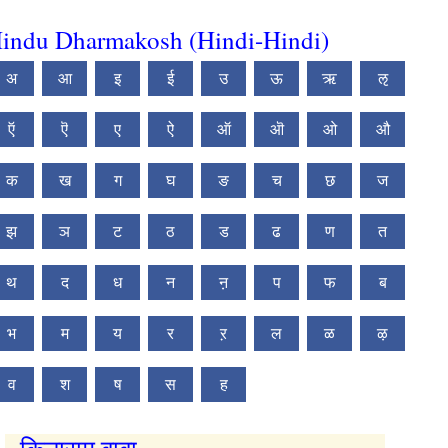
indu Dharmakosh (Hindi-Hindi)
अ
आ
इ
ई
उ
ऊ
ऋ
ऌ
ऍ
ऎ
ए
ऐ
ऑ
ऒ
ओ
औ
क
ख
ग
घ
ङ
च
छ
ज
झ
ञ
ट
ठ
ड
ढ
ण
त
थ
द
ध
न
ऩ
प
फ
ब
भ
म
य
र
ऱ
ल
ळ
ऴ
व
श
ष
स
ह