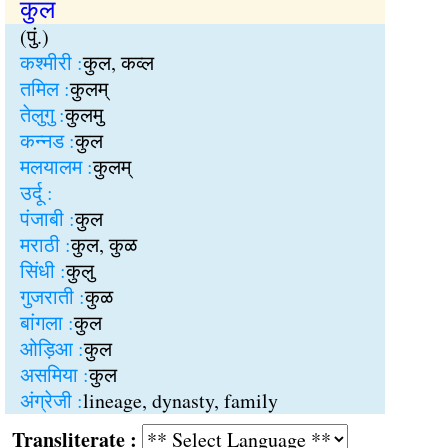
कुल
(पुं.)
कश्मीरी :
कुल, कव्ल
तमिल :
कुलम्
तेलुगु :
कुलमु
कन्नड :
कुल
मलयालम :
कुलम्
उर्दू :
पंजाबी :
कुल
मराठी :
कुल, कुळ
सिंधी :
कुलु
गुजराती :
कुळ
बांगला :
कुल
ओड़िआ :
कुल
असमिया :
कुल
अंग्रेजी :
lineage, dynasty, family
Transliterate :