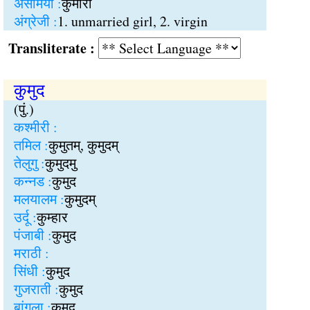
असमिया :
कुमारी
अंग्रेजी :
1. unmarried girl, 2. virgin
Transliterate :
कुमुद
(पुं.)
कश्मीरी :
तमिल :
कुमुतम्, कुमुदम्
तेलुगु :
कुमुदमु
कन्नड :
कुमुद
मलयालम :
कुमुदम्
उर्दू :
कुम्हार
पंजाबी :
कुमुद
मराठी :
सिंधी :
कुमुद
गुजराती :
कुमुद
बांगला :
कुमुद