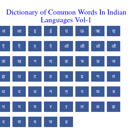
Dictionary of Common Words In Indian
Languages Vol-1
अ
आ
इ
ई
उ
ऊ
ऋ
ऌ
ऍ
ऎ
ए
ऐ
ऑ
ऒ
ओ
औ
क
ख
ग
घ
ङ
च
छ
ज
झ
ञ
ट
ठ
ड
ढ
ण
त
थ
द
ध
न
ऩ
प
फ
ब
भ
म
य
र
ऱ
ल
ळ
ऴ
व
श
ष
स
ह