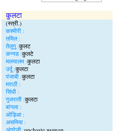
कुलटा
(स्त्री.)
कश्मीरी :
तमिल :
तेलुगु :
कुलट
कन्नड :
कुलटे
मलयालम :
कुलटा
उर्दू :
कुलटा
पंजाबी :
कुलटा
मराठी :
सिंधी :
गुजराती :
कुलटा
बांगला :
ओड़िआ :
असमिया :
अंग्रेजी :
unchaste woman