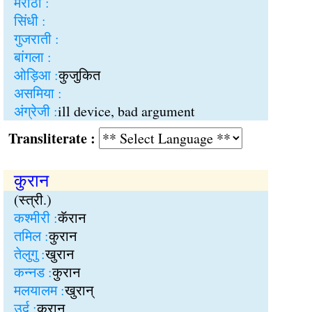
मराठी :
सिंधी :
गुजराती :
बांगला :
ओड़िआ :
कुजुकित
असमिया :
अंग्रेजी :
ill device, bad argument
Transliterate :
कुरान
(स्त्री.)
कश्मीरी :
कॅरान
तमिल :
कुरान
तेलुगु :
खुरान
कन्नड :
कुरान
मलयालम :
खुरान्
उर्दू :
क़ुरान