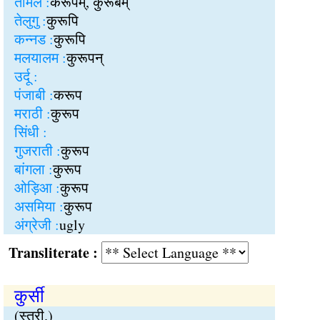
तमिल :
करूपम्, कुरूबम्
तेलुगु :
कुरूपि
कन्नड :
कुरूपि
मलयालम :
कुरूपन्
उर्दू :
पंजाबी :
करूप
मराठी :
कुरूप
सिंधी :
गुजराती :
कुरूप
बांगला :
कुरूप
ओड़िआ :
कुरूप
असमिया :
कुरूप
अंग्रेजी :
ugly
Transliterate :
कुर्सी
(स्त्री.)