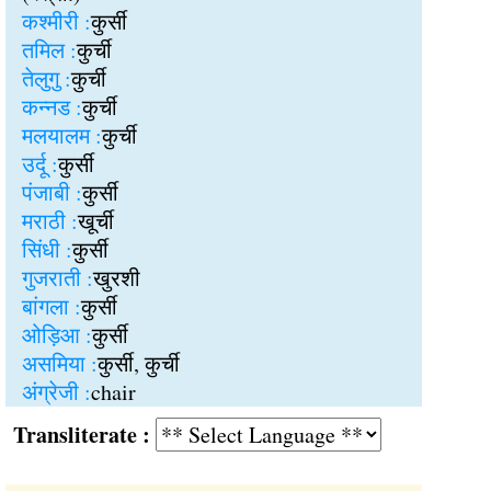
कश्मीरी :
कुर्सी
तमिल :
कुर्ची
तेलुगु :
कुर्ची
कन्नड :
कुर्ची
मलयालम :
कुर्ची
उर्दू :
कुर्सी
पंजाबी :
कुर्सी
मराठी :
खूर्ची
सिंधी :
कुर्सी
गुजराती :
खुरशी
बांगला :
कुर्सी
ओड़िआ :
कुर्सी
असमिया :
कुर्सी, कुर्ची
अंग्रेजी :
chair
Transliterate :