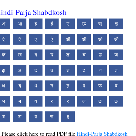
indi-Parja Shabdkosh
अ
आ
इ
ई
उ
ऊ
ऋ
ऌ
ऍ
ऎ
ए
ऐ
ऑ
ऒ
ओ
औ
क
ख
ग
घ
ङ
च
छ
ज
झ
ञ
ट
ठ
ड
ढ
ण
त
थ
द
ध
न
ऩ
प
फ
ब
भ
म
य
र
ऱ
ल
ळ
ऴ
व
श
ष
स
ह
Please click here to read PDF file
Hindi-Parja Shabdkosh