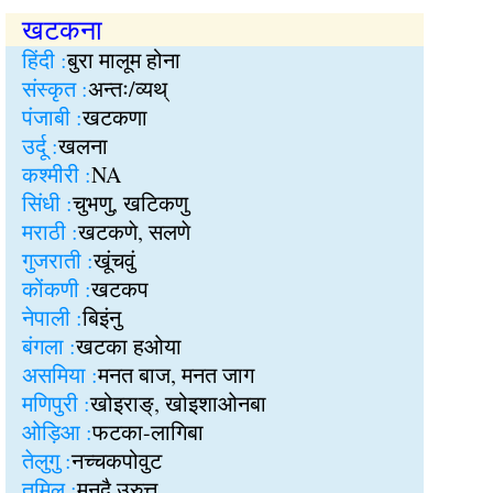
खटकना
हिंदी :
बुरा मालूम होना
संस्कृत :
अन्तः/व्यथ्
पंजाबी :
खटकणा
उर्दू :
खलना
कश्मीरी :
NA
सिंधी :
चुभणु, खटिकणु
मराठी :
खटकणे, सलणे
गुजराती :
खूंचवुं
कोंकणी :
खटकप
नेपाली :
बिइंनु
बंगला :
खटका हओया
असमिया :
मनत बाज, मनत जाग
मणिपुरी :
खोइराङ्, खोइशाओनबा
ओड़िआ :
फटका-लागिबा
तेलुगु :
नच्चकपोवुट
तमिल :
मनदै उरुत्त