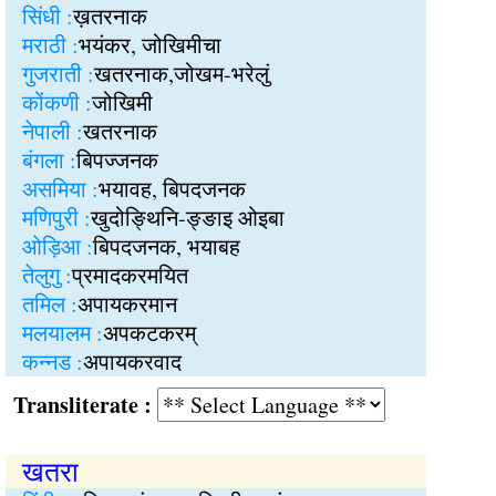
सिंधी :
ख़तरनाक
मराठी :
भयंकर, जोखिमीचा
गुजराती :
खतरनाक,जोखम-भरेलुं
कोंकणी :
जोखिमी
नेपाली :
खतरनाक
बंगला :
बिपज्जनक
असमिया :
भयावह, बिपदजनक
मणिपुरी :
खुदोङ्थिनि-ङ्ङाइ ओइबा
ओड़िआ :
बिपदजनक, भयाबह
तेलुगु :
प्रमादकरमयित
तमिल :
अपायकरमान
मलयालम :
अपकटकरम्
कन्नड :
अपायकरवाद
Transliterate :
खतरा