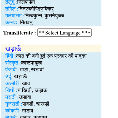
तेलुगु :
निलबडिन
तमिल :
निन्रुकोण्डिरु॒क्किर॒
मलयालम :
निल्‍क्कुन्न, कुत्तनेयुळ्‍ळ
कन्नड :
निंतवनु
Transliterate :
खड़ाऊँ
हिंदी :
काठ की बनी हुई एक प्रकार की पादुका
संस्कृत :
काष्ठपादुका
पंजाबी :
खड़ा, खड़ावां
उर्दू :
खड़ाऊँ
कश्मीरी :
खाव
सिंधी :
चाखिड़ी, खड़ाऊ
मराठी :
खडावा
गुजराती :
पावडी, चाखड़ी
कोंकणी :
खडाव
नेपाली :
खराउ, कठपाउ