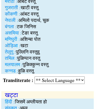
मराठी :
आंबट वस्तू
गुजराती :
खाटी वस्तु
कोंकणी :
आंबट वस्तू
नेपाली :
अमिलो पदार्थ, चुक
बंगला :
टक जिनिस
असमिया :
टेङा बस्तु
मणिपुरी :
अशिन्बा पोत
ओड़िआ :
खटा
तेलुगु :
पुल्लिनि वस्तुवु
तमिल :
पुळिप्पान वस्तु
मलयालम :
पुळिक्कुन्न वस्तु
कन्नड :
हुळि वस्तु
Transliterate :
खट्टा
हिंदी :
जिसमें अम्लीयता हो
संस्कृत :
अम्ल