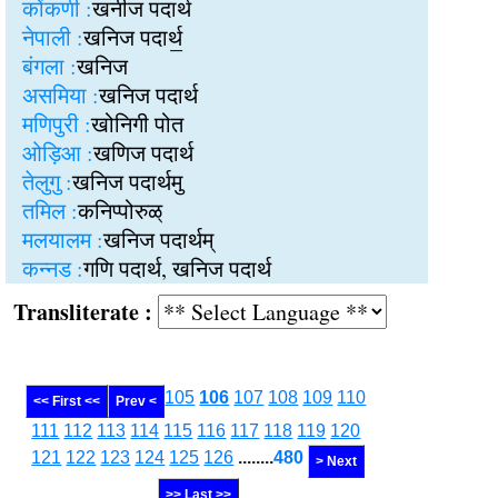
कोंकणी :
खनीज पदार्थ
नेपाली :
खनिज पदार्थ॒
बंगला :
खनिज
असमिया :
खनिज पदार्थ
मणिपुरी :
खोनिगी पोत
ओड़िआ :
खणिज पदार्थ
तेलुगु :
खनिज पदार्थमु
तमिल :
कनिप्पोरुळ्
मलयालम :
खनिज पदार्थम्
कन्नड :
गणि पदार्थ, खनिज पदार्थ
Transliterate :
105
106
107
108
109
110
<< First <<
Prev <
111
112
113
114
115
116
117
118
119
120
121
122
123
124
125
126
........
480
> Next
>> Last >>