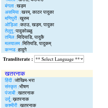
बंगला :
खड़म
असमिया :
खरम्, काठर पादुका
मणिपुरी :
खुरुम
ओड़िआ :
कठउ, खड़म, पादुका
तेलुगु :
पावुकोळ्ळु
तमिल :
मिदियाडि, पादुकै
मलयालम :
मितियडि, पादुकम्
कन्नड :
हावुगे
Transliterate :
खतरनाक
हिंदी :
जोखिम-भरा
संस्कृत :
भीषण
पंजाबी :
खतरनाक
उर्दू :
ख़तरनाक
कश्मीरी :
खतरनाक