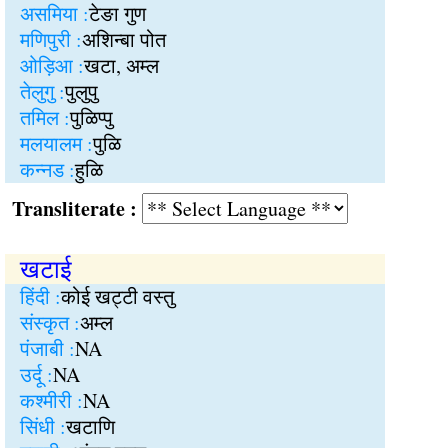
असमिया :
टेङा गुण
मणिपुरी :
अशिन्बा पोत
ओड़िआ :
खटा, अम्ल
तेलुगु :
पुलुपु
तमिल :
पुळिप्पु
मलयालम :
पुळि
कन्नड :
हुळि
Transliterate :
खटाई
हिंदी :
कोई खट्टी वस्तु
संस्कृत :
अम्ल
पंजाबी :
NA
उर्दू :
NA
कश्मीरी :
NA
सिंधी :
खटाणि