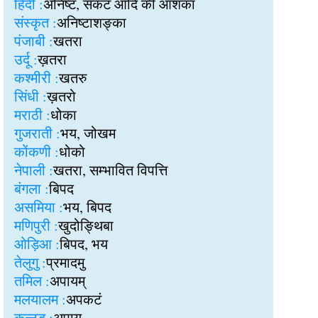
हिंदी :
अनिष्ट, संकट आदि की आशंका
संस्कृत :
अनिष्टाशङ्का
पंजाबी :
खतरा
उर्दू :
ख़तरा
कश्मीरी :
खतरु
सिंधी :
ख़तरो
मराठी :
धोका
गुजराती :
भय, जोखम
कोंकणी :
धोको
नेपाली :
खतरा, सम्भावित विपत्ति
बंगला :
बिपद
असमिया :
भय, बिपद
मणिपुरी :
खुदोङ्थिबा
ओड़िआ :
बिपद, भय
तेलुगु :
प्रमादमु
तमिल :
अपायम्
मलयालम :
अपकटं
कन्नड :
अपाय