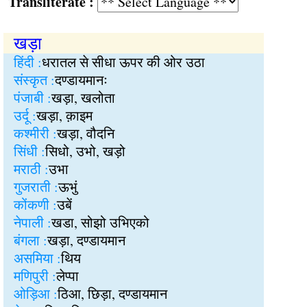
Transliterate :
खड़ा
हिंदी :
धरातल से सीधा ऊपर की ओर उठा
संस्कृत :
दण्डायमानः
पंजाबी :
खड़ा, खलोता
उर्दू :
खड़ा, क़ाइम
कश्मीरी :
खड़ा, वौदनि
सिंधी :
सिधो, उभो, खड़ो
मराठी :
उभा
गुजराती :
ऊभुं
कोंकणी :
उबें
नेपाली :
खडा, सोझो उभिएको
बंगला :
खड़ा, दण्डायमान
असमिया :
थिय
मणिपुरी :
लेप्पा
ओड़िआ :
ठिआ, छिड़ा, दण्डायमान