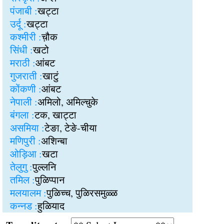
पंजाबी :
खट्टा
उर्दू :
खट्टा
कश्मीरी :
च़ौक
सिंधी :
खटो
मराठी :
आंबट
गुजराती :
खाटुं
कोंकणी :
आंबट
नेपाली :
अमिलो, अमिल्चुके
बंगला :
टक, खाट्टा
असमिया :
टेङा, टेङे-चीया
मणिपुरी :
अशिन्बा
ओड़िआ :
खटा
तेलुगु :
पुल्लनि
तमिल :
पुळिप्पान
मलयालम :
पुळिच्च, पुळिरसमुळ्ळ
कन्नड :
हुळियाद