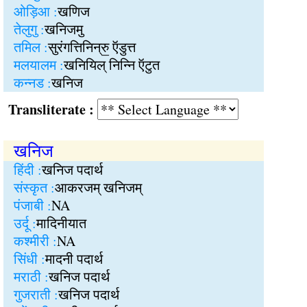
ओड़िआ :
खणिज
तेलुगु :
खनिजमु
तमिल :
सुरंगत्तिनिन्रु॒ ऍडुत्त
मलयालम :
खनियिल् निन्नि ऍटुत
कन्नड :
खनिज
Transliterate :
खनिज
हिंदी :
खनिज पदार्थ
संस्कृत :
आकरजम् खनिजम्
पंजाबी :
NA
उर्दू :
मादिनीयात
कश्मीरी :
NA
सिंधी :
मादनी पदार्थ
मराठी :
खनिज पदार्थ
गुजराती :
खनिज पदार्थ