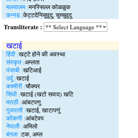
मलयालम :
मनस्सिल्ल कोळळुक
कन्नड :
केट्टदेनिसुवुदु, चुच्चुवुदु
Transliterate :
खटाई
हिंदी :
खट्टे होने की अवस्था
संस्कृत :
अम्लता
पंजाबी :
खटिआई
उर्दू :
खटाई
कश्मीरी :
चौक्यर
सिंधी :
खटाई (खटो सवाद) खटि
मराठी :
आंबटपणु
गुजराती :
खटाई, खाटापणुं
कोंकणी :
आंबटेवप
नेपाली :
अमिलो
बंगला :
टक, अम्ल