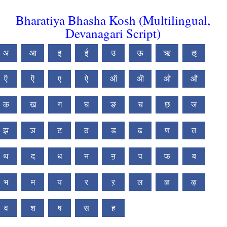
Bharatiya Bhasha Kosh (Multilingual,
Devanagari Script)
अ
आ
इ
ई
उ
ऊ
ऋ
ऌ
ऍ
ऎ
ए
ऐ
ऑ
ऒ
ओ
औ
क
ख
ग
घ
ङ
च
छ
ज
झ
ञ
ट
ठ
ड
ढ
ण
त
थ
द
ध
न
ऩ
प
फ
ब
भ
म
य
र
ऱ
ल
ळ
ऴ
व
श
ष
स
ह