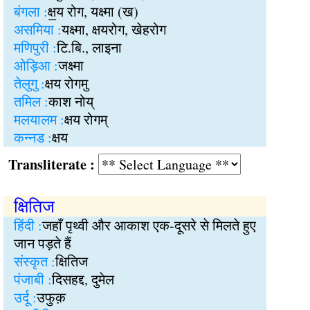
बंगला :
क्ष॒य रोग, यक्ष्मा (ख)
असमिया :
यक्ष्मा, क्षयरोग, खेहरोग
मणिपुरी :
टि.बि., लाइना
ओड़िआ :
जक्ष्मा
तेलुगु :
क्षय रोगमु
तमिल :
काश नोय्
मलयालम :
क्षय रोगम्
कन्नड :
क्षय
Transliterate :
क्षितिज
हिंदी :
जहाँ पृथ्वी और आकाश एक-दूसरे से मिलते हुए
जान पड़ते हैं
संस्कृत :
क्षितिज
पंजाबी :
दिसहद्द, दुमेल
उर्दू :
उफुक़