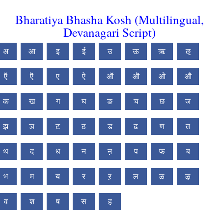
Bharatiya Bhasha Kosh (Multilingual,
Devanagari Script)
अ
आ
इ
ई
उ
ऊ
ऋ
ऌ
ऍ
ऎ
ए
ऐ
ऑ
ऒ
ओ
औ
क
ख
ग
घ
ङ
च
छ
ज
झ
ञ
ट
ठ
ड
ढ
ण
त
थ
द
ध
न
ऩ
प
फ
ब
भ
म
य
र
ऱ
ल
ळ
ऴ
व
श
ष
स
ह