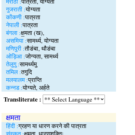
मराठी :
पात्रता, योग्यता
गुजराती :
योग्यता
कोंकणी :
पात्रता
नेपाली :
पात्रता
बंगला :
क्ष॒मता (ख),
असमिया :
सामर्थ्य, योग्यता
मणिपुरी :
तौङंबा, थौङंबा
ओड़िआ :
जोग्यता, सामर्थ्य
तेलुगु :
सामर्थ्यमु
तमिल :
तगुदि
मलयालम :
प्राप्ति
कन्नड :
योग्यते, अर्हते
Transliterate :
क्षमता
हिंदी :
ग्रहण या धारण करने की पात्रता
संस्कृत :
क्षमता, धारणशक्तिः