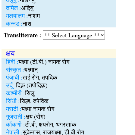
तमिल :
अऴिवु
मलयालम :
नाशम
कन्नड :
नाश
Transliterate :
क्षय
हिंदी :
यक्ष्मा (टी.बी.) नामक रोग
संस्कृत :
यक्ष्मान्
पंजाबी :
खई रोग, तपदिक
उर्दू :
दिक़ (तपोदिक़)
कश्मीरी :
सिलु
सिंधी :
सिल्ह, तपेदिक
मराठी :
यक्ष्मा नामक रोग
गुजराती :
क्षय (रोग)
कोंकणी :
टी.बी, क्षयरोग, धंगरखांक
नेपाली :
सुकेनास, राजयक्ष्मा, टी.बी.रोग