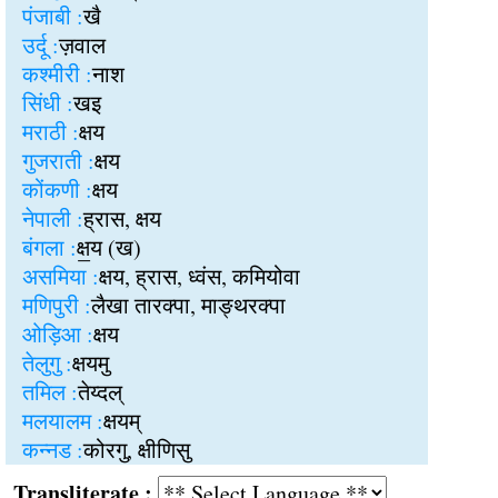
पंजाबी :
खै
उर्दू :
ज़वाल
कश्मीरी :
नाश
सिंधी :
खइ
मराठी :
क्षय
गुजराती :
क्षय
कोंकणी :
क्षय
नेपाली :
ह्रास, क्षय
बंगला :
क्ष॒य (ख)
असमिया :
क्षय, ह्रास, ध्वंस, कमियोवा
मणिपुरी :
लैखा तारक्पा, माङ्थरक्पा
ओड़िआ :
क्षय
तेलुगु :
क्षयमु
तमिल :
तेय्दल्
मलयालम :
क्षयम्
कन्नड :
कोरगु, क्षीणिसु
Transliterate :