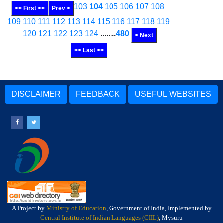
103
104
105
106
107
108
<< First <<
Prev <
109
110
111
112
113
114
115
116
117
118
119
120
121
122
123
124
........
480
> Next
>> Last >>
DISCLAIMER
FEEDBACK
USEFUL WEBSITES
A Project by
Ministry of Education
, Government of India, Implemented by
Central Institute of Indian Languages (CIIL)
, Mysuru