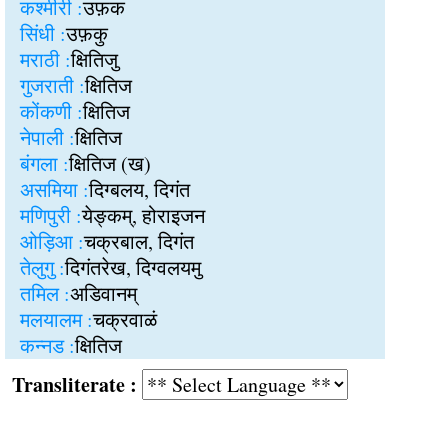
कश्मीरी :
उफ़क
सिंधी :
उफ़कु
मराठी :
क्षितिजु
गुजराती :
क्षितिज
कोंकणी :
क्षितिज
नेपाली :
क्षितिज
बंगला :
क्षितिज (ख)
असमिया :
दिग्बलय, दिगंत
मणिपुरी :
येङ्कम्, होराइजन
ओड़िआ :
चक्रबाल, दिगंत
तेलुगु :
दिगंतरेख, दिग्वलयमु
तमिल :
अडिवानम्
मलयालम :
चक्रवाळं
कन्नड :
क्षितिज
Transliterate :