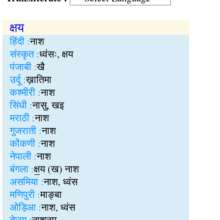
क्षय
हिंदी :
नाश
संस्कृत :
ध्वंसः, क्षय
पंजाबी :
खै
उर्दू :
ख़ातिमा
कश्मीरी :
नाश
सिंधी :
नासु, खइ
मराठी :
नाश
गुजराती :
नाश
कोंकणी :
नाश
नेपाली :
नाश
बंगला :
क्ष॒य (ख) नाश
असमिया :
नाश, ध्वंस
मणिपुरी :
माङ्बा
ओड़िआ :
नाश, ध्वंस
तेलुगु :
नाशनमु