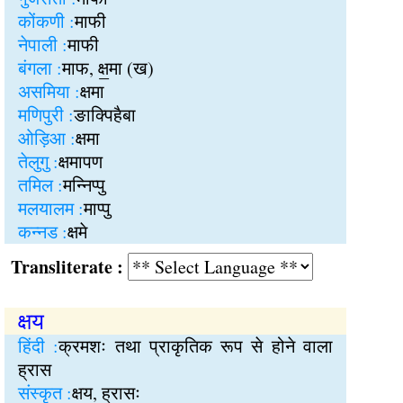
कोंकणी :
माफी
नेपाली :
माफी
बंगला :
माफ, क्ष॒मा (ख)
असमिया :
क्षमा
मणिपुरी :
ङाक्पिहैबा
ओड़िआ :
क्षमा
तेलुगु :
क्षमापण
तमिल :
मन्निप्पु
मलयालम :
माप्पु
कन्नड :
क्षमे
Transliterate :
क्षय
हिंदी :
क्रमशः तथा प्राकृतिक रूप से होने वाला
ह्रास
संस्कृत :
क्षय, ह्रासः