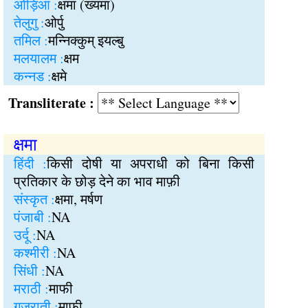
ओड़िआ :
क्षमा (ख्यमा)
तेलुगु :
ओर्पु
तमिल :
मन्निक्कुम् इयल्बु
मलयालम :
क्षम
कन्नड :
क्षमे
Transliterate :
क्षमा
हिंदी :
किसी दोषी या अपराधी को बिना किसी
प्रतिकार के छोड़ देने का भाव माफ़ी
संस्कृत :
क्षमा, मर्षण
पंजाबी :
NA
उर्दू :
NA
कश्मीरी :
NA
सिंधी :
NA
मराठी :
माफी
गुजराती :
माफी