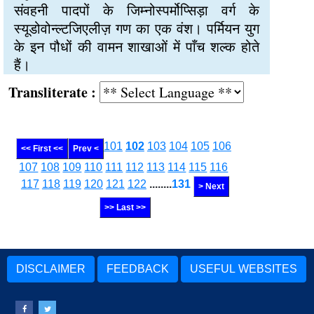
संवहनी पादपों के जिम्नोस्पर्मोप्सिड़ा वर्ग के
स्यूडोवोन्ल्टजिएलीज़ गण का एक वंश। पर्मियन युग
के इन पौधों की वामन शाखाओं में पाँच शल्क होते
हैं।
Transliterate :
101
102
103
104
105
106
<< First <<
Prev <
107
108
109
110
111
112
113
114
115
116
117
118
119
120
121
122
........
131
> Next
>> Last >>
DISCLAIMER
FEEDBACK
USEFUL WEBSITES