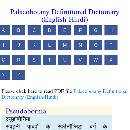
Palaeobotany Definitional Dictionary
(English-Hindi)
A
B
C
D
E
F
G
H
I
J
K
L
M
N
O
P
Q
R
S
T
U
V
W
X
Y
Z
Please click here to read PDF file
Palaeobotany Definitional
Dictionary (English-Hindi)
Pseudobornia
स्यूडोबोर्निया
संवहनी पादपो के स्फीनॉप्सिडा वर्ग के