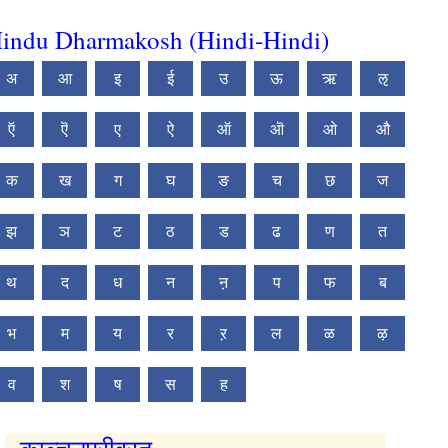
indu Dharmakosh (Hindi-Hindi)
अ
आ
इ
ई
उ
ऊ
ऋ
ऌ
ऍ
ऎ
ए
ऐ
ऑ
ऒ
ओ
औ
क
ख
ग
घ
ङ
च
छ
ज
झ
ञ
ट
ठ
ड
ढ
ण
त
थ
द
ध
न
ऩ
प
फ
ब
भ
म
य
र
ऱ
ल
ळ
ऴ
व
श
ष
स
ह