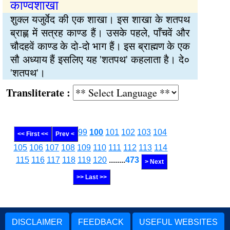
काण्वशाखा
शुक्ल यजुर्वेद की एक शाखा। इस शाखा के शतपथ
ब्राह्ण में सत्रह काण्ड हैं। उसके पहले, पाँचवें और
चौदहवें काण्ड के दो-दो भाग हैं। इस ब्राह्मण के एक
सौ अध्याय हैं इसलिए यह 'शतपथ' कहलाता है। दे०
'शतपथ'।
Transliterate :
99
100
101
102
103
104
<< First <<
Prev <
105
106
107
108
109
110
111
112
113
114
115
116
117
118
119
120
........
473
> Next
>> Last >>
DISCLAIMER
FEEDBACK
USEFUL WEBSITES