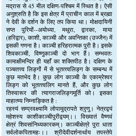
मद्रास से 45 मील दक्षिण-पश्चिम में स्थित है। ऐसी
अनुश्रुति है कि इस क्षेत्र में प्राचीन काल में ब्रह्मा
ने देवी के दर्शन के लिए तप किया था। मोक्षदायिनी
सप्त पुरियों--अयोध्या, मथुरा, द्वारका, माया
(हरिद्वार), काशी, काञ्ची और अवन्तिका (उज्जैन) में
इसकी गणना है। काञ्ची हरिहरात्मक पुरी है। इसके
शिवकाञ्ची, विष्णुकाञ्ची दो भाग हैं। सम्भवतः
कामाक्षीमन्दिर ही यहाँ का शक्तिपीठ है। दक्षिण के
पञ्चतत्त्व लिङ्गों में से भूतत्‍त्वलिङ्ग के सम्बन्ध में
कुछ मतभेद है। कुछ लोग काञ्ची के एकाम्रेश्वर
लिङ्ग को भूतत्‍त्वलिग मानते हैं, और कुछ लोग
तिरुवारूर की त्यागराजलिङ्गमूर्ति को। इसका
माहात्म्य निम्नाङ्कित है :
रहस्यं सम्प्रवक्ष्यामि लोपामुद्रापते श्रृणु। नेत्रद्वयं
महेशस्य काशीकाञ्चीपुरीद्वयम्।। विख्यातं वैष्णवं
क्षेत्रं शिवसांनिध्यकारकम्। काञ्चीक्षेत्रे पुरा धाता
सर्वलोकपितामहः।। श्रीदेवीदर्शनार्थाय तपस्तेपे