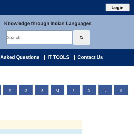
Login
Knowledge through Indian Languages
 Asked Questions
IT TOOLS
Contact Us
n
o
p
q
r
s
t
u