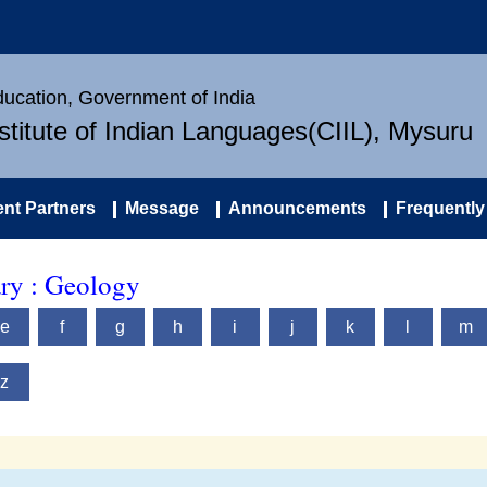
Education, Government of India
nstitute of Indian Languages(CIIL), Mysuru
nt Partners
Message
Announcements
Frequently
ary : Geology
e
f
g
h
i
j
k
l
m
z