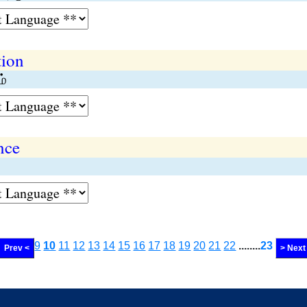
tion
ம்
nce
9
10
11
12
13
14
15
16
17
18
19
20
21
22
........
23
Prev <
> Next