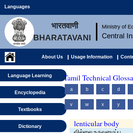
Languages
भारतवाणी
Ministry of 
Central I
BHARATAVANI
About Us
Usage Information
Conte
Tamil Technical Gloss
Language Learning
a
b
c
d
Encyclopedia
v
w
x
y
Textbooks
lenticular body
Dictionary
வில்லை உருவமைப்பு