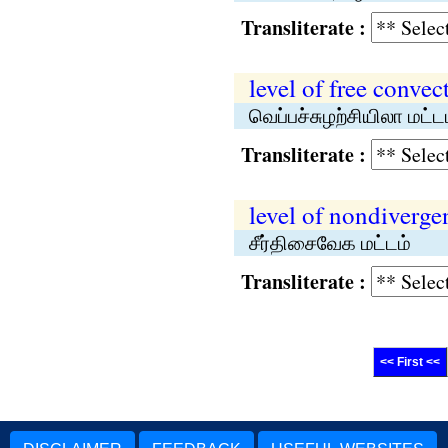
Transliterate :
level of free convec
வெப்பச்சுழற்சியிலா மட்ட
Transliterate :
level of nondiverge
சீர்திசைவேக மட்டம்
Transliterate :
<< First <<