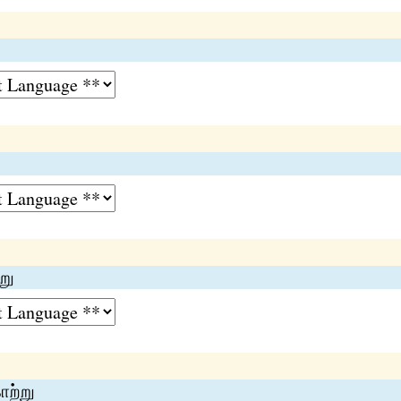
று
ாற்று