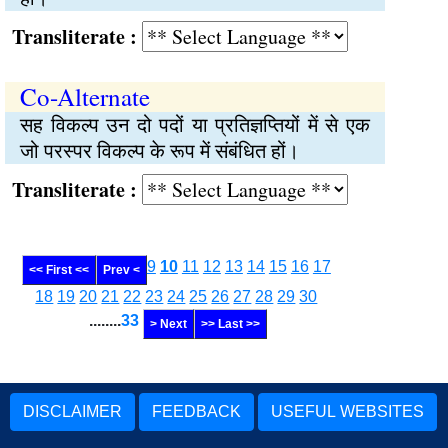
Transliterate :
Co-Alternate
सह विकल्प उन दो पदों या प्रतिज्ञप्तियों में से एक
जो परस्पर विकल्प के रूप में संबंधित हों।
Transliterate :
9
10
11
12
13
14
15
16
17
<< First <<
Prev <
18
19
20
21
22
23
24
25
26
27
28
29
30
........
33
> Next
>> Last >>
DISCLAIMER
FEEDBACK
USEFUL WEBSITES