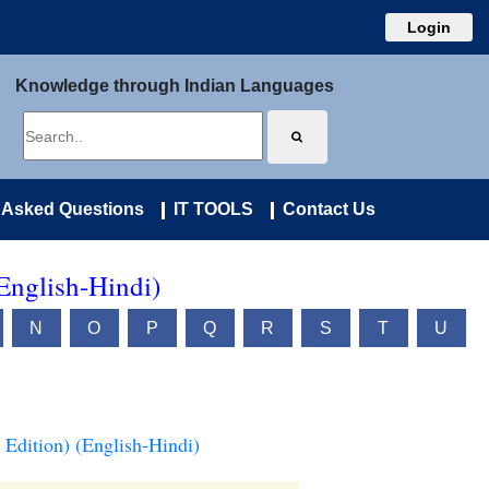
Login
Knowledge through Indian Languages
 Asked Questions
IT TOOLS
Contact Us
(English-Hindi)
N
O
P
Q
R
S
T
U
 Edition) (English-Hindi)