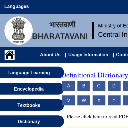
Languages
भारतवाणी
Ministry of 
Central I
BHARATAVANI
About Us
Usage Information
Conte
Definitional Dictionar
Language Learning
A
B
C
D
Encyclopedia
V
W
X
Y
Textbooks
Please click here to read PDF
Dictionary