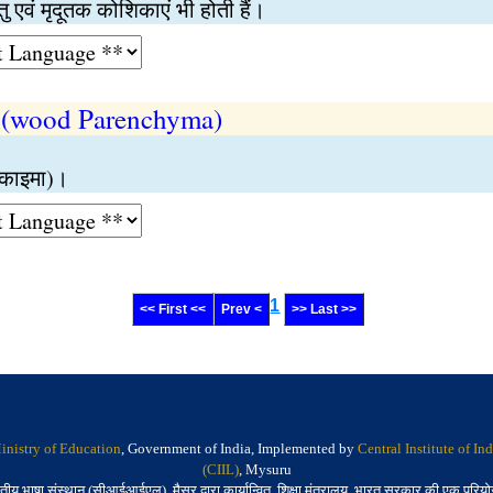
ु एवं मृदूतक कोशिकाएं भी होती हैं।
 (wood Parenchyma)
रनकाइमा)।
1
<< First <<
Prev <
>> Last >>
inistry of Education
, Government of India, Implemented by
Central Institute of I
(CIIL)
, Mysuru
तीय भाषा संस्थान (सीआईआईएल), मैसूर द्वारा कार्यान्वित, शिक्षा मंत्रालय, भारत सरकार की एक परिय