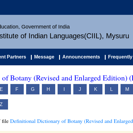
Education, Government of India
nstitute of Indian Languages(CIIL), Mysuru
nt Partners
Message
Announcements
Frequently
y of Botany (Revised and Enlarged Edition) 
E
F
G
H
I
J
K
L
M
Z
 file
Definitional Dictionary of Botany (Revised and Enlarged