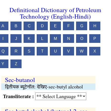
Definitional Dictionary of Petroleum
Technology (English-Hindi)
A
B
C
D
E
F
G
H
I
J
K
L
M
N
O
P
Q
R
S
T
U
V
W
X
Y
Z
Sec-butanol
द्वितीयक ब्यूटेनॉल: देखिए-sec-butyl alcohol
Transliterate :