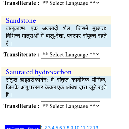
Transliterate :
Sandstone
बालुकाश्म: एक अवसादी शैल, जिसमें मुख्यतः
विभिन्न मात्राओं में बालू-रेशा, परस्पर संयुक्त रहते
हैं।
Transliterate :
Saturated hydrocarbon
संतृप्त हाइड्रोकार्बन: वे संतृप्त कार्बनिक यौगिक,
जिनके अणु परस्पर केवल एक आंबध द्वारा जुड़े रहते
हैं।
Transliterate :
1
2
3
4
5
6
7
8
9
10
11
12
13