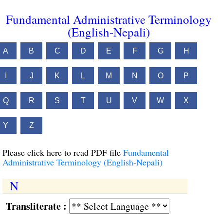
Fundamental Administrative Terminology
(English-Nepali)
A
B
C
D
E
F
G
H
I
J
K
L
M
N
O
P
Q
R
S
T
U
V
W
X
Y
Z
Please click here to read PDF file
Fundamental
Administrative Terminology (English-Nepali)
N
Transliterate :