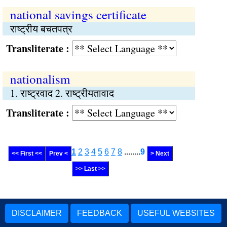
national savings certificate
राष्‍ट्रीय बचतपत्र
Transliterate :
nationalism
1. राष्ट्रवाद 2. राष्‍ट्रीयतावाद
Transliterate :
1
2
3
4
5
6
7
8
........
9
<< First <<
Prev <
> Next
>> Last >>
DISCLAIMER
FEEDBACK
USEFUL WEBSITES