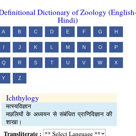
Definitional Dictionary of Zoology (English
Hindi)
A
B
C
D
E
F
G
H
I
J
K
L
M
N
O
P
Q
R
S
T
U
V
W
X
Y
Z
Ichthylogy
मत्स्यविज्ञान
मछलियों के अध्ययन से संबंधित प्राणिविज्ञान की
शाखा।
Transliterate :