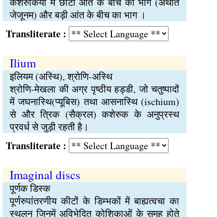
कशेरुकियों में छोटी आंत के बीच का भाग (अर्थात
जेजूनम) और बड़ी आंत के बीच का भाग ।
Transliterate :
Ilium
इलियम (अस्थि), श्रोणि-अस्थि
श्रोणि-मेखला की अग्र पृष्ठीय हड्डी, जो चतुष्पादों
में जघनास्थि(प्यूबिस) तथा आसनास्थि (ischium)
से और त्रिक (सैक्रल) कशेरुक के अनुप्रस्थ
प्रवर्ध से जुड़ी रहती है।
Transliterate :
Imaginal discs
पूर्णक डिस्क
पूर्णरुपांतरणीय कीटों के डिम्भकों में बाह्यत्वचा का
स्थूलन जिनमें अविभेदित कोशिकाओं के समूह होते