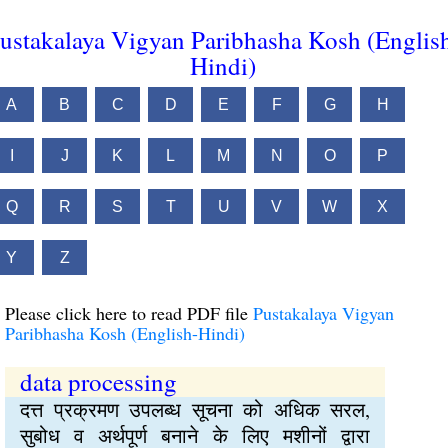
ustakalaya Vigyan Paribhasha Kosh (Englis
Hindi)
A
B
C
D
E
F
G
H
I
J
K
L
M
N
O
P
Q
R
S
T
U
V
W
X
Y
Z
Please click here to read PDF file
Pustakalaya Vigyan
Paribhasha Kosh (English-Hindi)
data processing
दत्त प्रक्रमण उपलब्ध सूचना को अधिक सरल,
सुबोध व अर्थपूर्ण बनाने के लिए मशीनों द्वारा