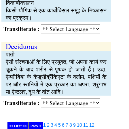
विकार्बोक्सलन
किसी यौगिक से एक कार्बोक्सिल समूह के निष्कासन
का प्रक्रम।
Transliterate :
Deciduous
पाती
ऐसी संरचनाओं के लिए प्रयुक्त, जो अपना कार्य कर
चुकने के बाद शरीर से पृथक हो जाती हैं। उदा.
ऐम्फीबिया के कैडूसीब्रैंकिएटा के क्लोम, पक्षियों के
पर और स्तनियों में एक प्रकार का अपरा, श्रृंगाभ
या ऐन्टलर, दूध के दांत आदि।
Transliterate :
1
2
3
4
5
6
7
8
9
10
11
12
<< First <<
Prev <