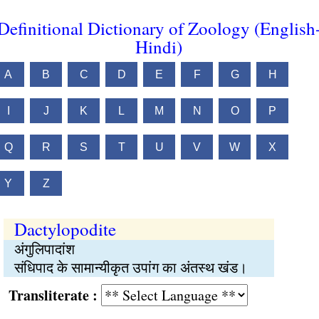
Definitional Dictionary of Zoology (English
Hindi)
A
B
C
D
E
F
G
H
I
J
K
L
M
N
O
P
Q
R
S
T
U
V
W
X
Y
Z
Dactylopodite
अंगुलिपादांश
संधिपाद के सामान्यीकृत उपांग का अंतस्थ खंड।
Transliterate :