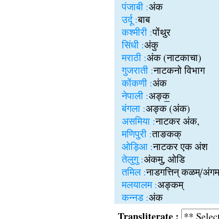
पंजाबी :
अंक
उर्दू :
बाब
कश्मीरी :
पोंथुर
सिंधी :
अंकु
मराठी :
अंक (नाटकाचा)
गुजराती :
नाटकनो विभाग
कोंकणी :
अंक
नेपाली :
अङ्क॒
बंगला :
अङ्क (अंक)
असमिया :
नाटकर अंक,
मणिपुरी :
ताङकक्
ओड़िआ :
नाटकर एक अंश
तेलुगु :
अंकमु, ओडि
तमिल :
नाडगत्तिन् कळम्/अंगम
मलयालम :
अङ्कम्
कन्नड :
अंक
Transliterate :