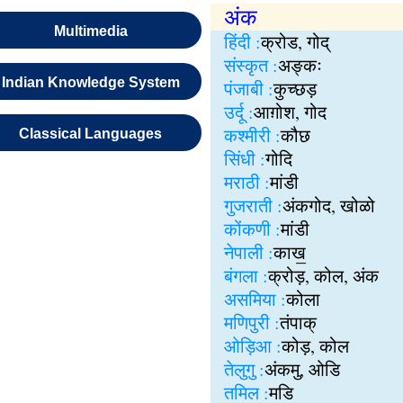
अंक
Multimedia
हिंदी :
क्रोड, गोद्
संस्कृत :
अङ्कः
Indian Knowledge System
पंजाबी :
कुच्छड़
उर्दू :
आग़ोश, गोद
कश्मीरी :
कौछ
Classical Languages
सिंधी :
गोदि
मराठी :
मांडी
गुजराती :
अंकगोद, खोळो
कोंकणी :
मांडी
नेपाली :
काख॒
बंगला :
क्रोड़, कोल, अंक
असमिया :
कोला
मणिपुरी :
तंपाक्
ओड़िआ :
कोड़, कोल
तेलुगु :
अंकमु, ओडि
तमिल :
मडि