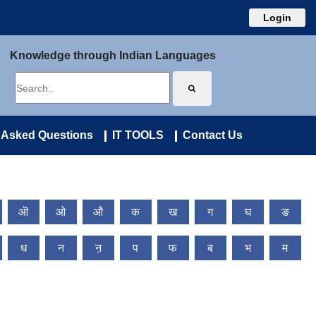
Login
Knowledge through Indian Languages
 Asked Questions
IT TOOLS
Contact Us
ऒ
ओ
औ
क
ख
ग
घ
ङ
ध
न
ऩ
प
फ
ब
भ
म