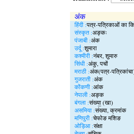
अंक
हिंदी :
पत्र-पत्रिकाओं का कि
संस्कृत :
अङ्कः
पंजाबी :
अंक
उर्दू :
शुमारा
कश्मीरी :
नंबर, शुमारु
सिंधी :
अंकु, पचों
मराठी :
अंक(पत्र-पत्रिकांचा
गुजराती :
अंक
कोंकणी :
आंक
नेपाली :
अङ्क
बंगला :
संख्या॒ (खा)
असमिया :
संख्या, क्रमांक
मणिपुरी :
चेफोङ मशिङ
ओड़िआ :
संक्षा
तेलुगु :
संचिक