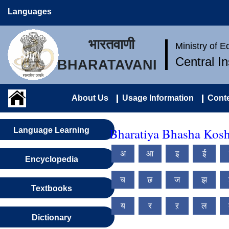
Languages
भारतवाणी
Ministry of 
Central I
BHARATAVANI
About Us
Usage Information
Conte
Bharatiya Bhasha Kosh 
Language Learning
अ
आ
इ
ई
Encyclopedia
च
छ
ज
झ
Textbooks
य
र
ऱ
ल
Dictionary