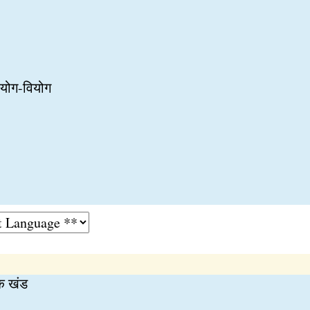
 योग-वियोग
क खंड