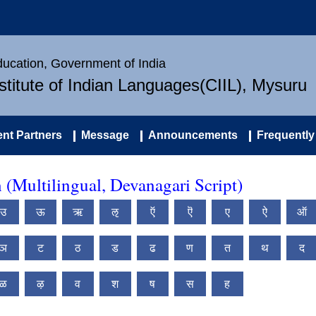
Education, Government of India
nstitute of Indian Languages(CIIL), Mysuru
nt Partners
Message
Announcements
Frequently
(Multilingual, Devanagari Script)
उ
ऊ
ऋ
ऌ
ऍ
ऎ
ए
ऐ
ऑ
ञ
ट
ठ
ड
ढ
ण
त
थ
द
ळ
ऴ
व
श
ष
स
ह