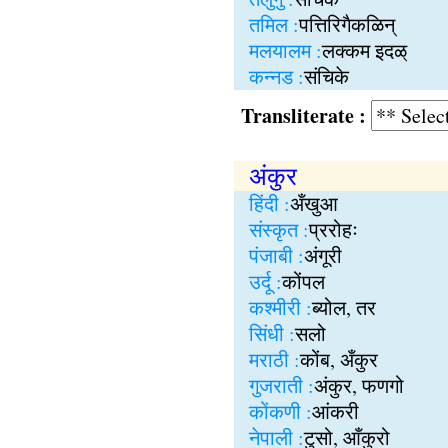
तमिल :
पत्तिरिगैकळिन्
मलयालम :
लक्कम इदळ्
कन्नड :
संचिके
Transliterate :
अंकुर
हिंदी :
अँखुआ
संस्कृत :
प्ररोहः
पंजाबी :
अंगूरी
उर्दू :
कोंपल
कश्मीरी :
ब्योल, तर
सिंधी :
सलो
मराठी :
कोंब, अँकुर
गुजराती :
अंकुर, फणगो
कोंकणी :
आंकरी
नेपाली :
टुसो, आँकुरो