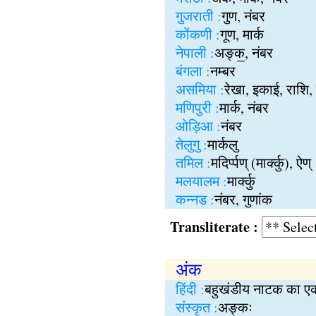
गुजराती :
गुण, नंबर
कोंकणी :
गूण, मार्क
नेपाली :
अङ्क॒, नंबर
बंगला :
नम्बर
असमिया :
रेखा, इकाई, राशि,
मणिपुरी :
मार्क, नंबर
ओड़िआ :
नंबर
तेलुगु :
मार्कलु
तमिल :
मदिर्प्पण् (मार्क्कु), ऐण्
मलयालम :
मार्क्कु
कन्नड :
नंबर, गुणांक
Transliterate :
अंक
हिंदी :
बहुखंडीय नाटक का ए
संस्कृत :
अङ्कः