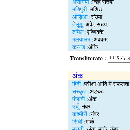
असमिया :
चिह्न संख्या
मणिपुरी :
मशिङ्
ओड़िआ :
संख्या
तेलुगु :
अंके, संख्य,
तमिल :
ऐण्णिक्के
मलयालम :
अक्कम्
कन्नड :
अंकि
Transliterate :
अंक
हिंदी :
परीक्षा आदि में सफलत
संस्कृत :
अङ्कः
पंजाबी :
अंक
उर्दू :
नंबर
कश्मीरी :
नंबर
सिंधी :
मार्क
मराठी :
अंक, मार्क, नंबर