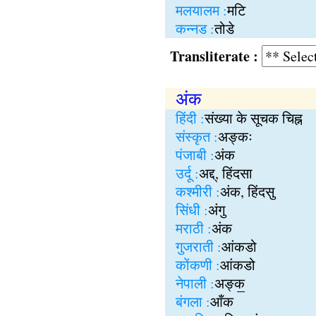
मलयालम :
मटि
कन्नड :
तोडे
Transliterate :
अंक
हिंदी :
संख्या के सूचक चिह्न
संस्कृत :
अङ्कः
पंजाबी :
अंक
उर्दू :
अद्द्, हिंदसा
कश्मीरी :
अंक, हिंदसु
सिंधी :
अंगु
मराठी :
अंक
गुजराती :
आंकडो
कोंकणी :
आंकडो
नेपाली :
अङ्क॒
बंगला :
आँक