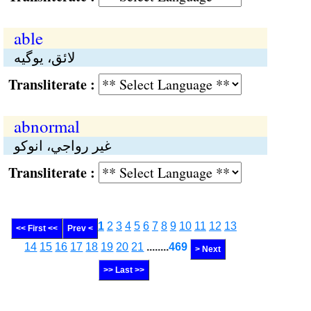
able
لائق، يوگيە
Transliterate :
abnormal
غير رواجي، انوکو
Transliterate :
1
2
3
4
5
6
7
8
9
10
11
12
13
<< First <<
Prev <
14
15
16
17
18
19
20
21
........
469
> Next
>> Last >>