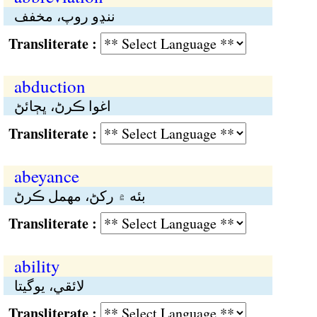
ننڍو روپ، مخفف
Transliterate :
abduction
اغوا ڪرڻ، ڀڄائڻ
Transliterate :
abeyance
بئە ۾ رکڻ، مهمل ڪرڻ
Transliterate :
ability
لائقي، يوگيتا
Transliterate :