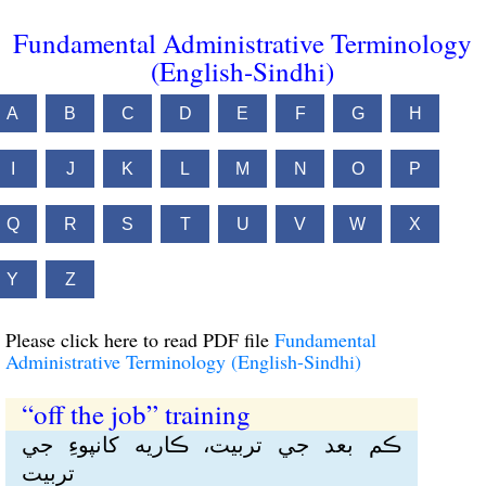
Fundamental Administrative Terminology
(English-Sindhi)
A
B
C
D
E
F
G
H
I
J
K
L
M
N
O
P
Q
R
S
T
U
V
W
X
Y
Z
Please click here to read PDF file
Fundamental
Administrative Terminology (English-Sindhi)
“off the job” training
ڪم بعد جي تربيت، ڪاريە کانپوءِ جي
تربيت