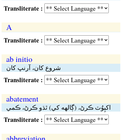
Transliterate :
A
Transliterate :
ab initio
شروع کان، آرنڀ کان
Transliterate :
abatement
اکٻِوُٽ ڪرڻ، (ڳالهە کي) ٿڌو ڪرڻ، ڪمي
Transliterate :
abbreviation