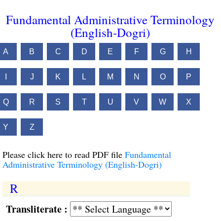
Fundamental Administrative Terminology
(English-Dogri)
A
B
C
D
E
F
G
H
I
J
K
L
M
N
O
P
Q
R
S
T
U
V
W
X
Y
Z
Please click here to read PDF file
Fundamental
Administrative Terminology (English-Dogri)
R
Transliterate :