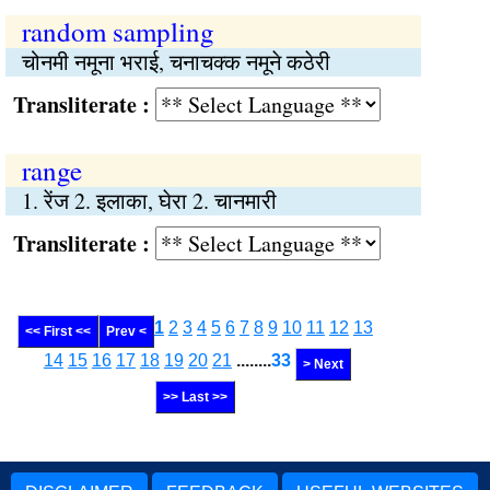
random sampling
चोनमी नमूना भराई, चनाचक्क नमूने कठेरी
Transliterate :
range
1. रेंज 2. इलाका, घेरा 2. चानमारी
Transliterate :
1
2
3
4
5
6
7
8
9
10
11
12
13
<< First <<
Prev <
14
15
16
17
18
19
20
21
........
33
> Next
>> Last >>