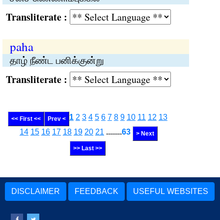
Transliterate :
paha
தாழ் நீண்ட பனிக்குன்று
Transliterate :
1
2
3
4
5
6
7
8
9
10
11
12
13
<< First <<
Prev <
14
15
16
17
18
19
20
21
........
63
> Next
>> Last >>
DISCLAIMER
FEEDBACK
USEFUL WEBSITES