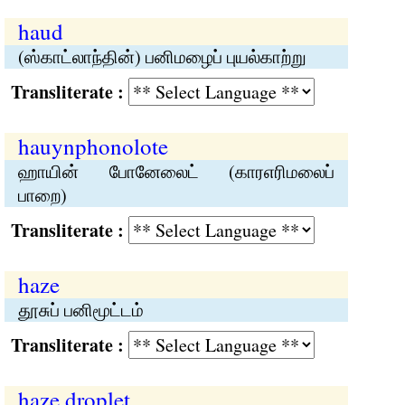
haud
(ஸ்காட்லாந்தின்) பனிமழைப் புயல்காற்று
Transliterate :
hauynphonolote
ஹாயின் போனேலைட் (காரஎரிமலைப்
பாறை)
Transliterate :
haze
தூசுப் பனிமூட்டம்
Transliterate :
haze droplet