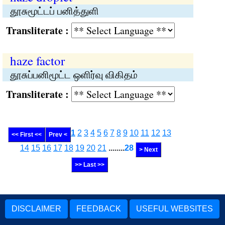
தூசுமூட்டப் பனித்துளி
Transliterate :
haze factor
தூசுப்பனிமூட்ட ஒளிர்வு விகிதம்
Transliterate :
1
2
3
4
5
6
7
8
9
10
11
12
13
<< First <<
Prev <
14
15
16
17
18
19
20
21
........
28
> Next
>> Last >>
DISCLAIMER
FEEDBACK
USEFUL WEBSITES