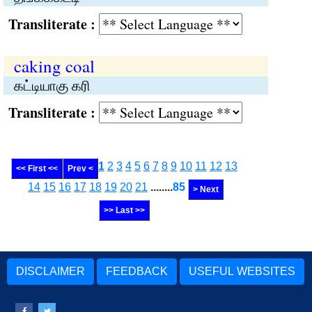
Transliterate :
caking coal
கட்டியாகு கரி
Transliterate :
1
2
3
4
5
6
7
8
9
10
11
12
13
<< First <<
Prev <
14
15
16
17
18
19
20
21
........
85
> Next
>> Last >>
DISCLAIMER
FEEDBACK
USEFUL WEBSITES