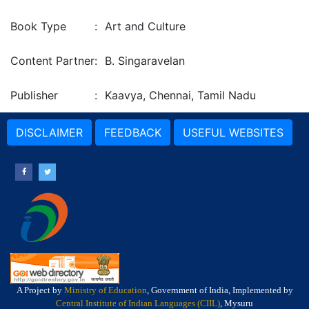
Book Type
:
Art and Culture
Content Partner
:
B. Singaravelan
Publisher
:
Kaavya, Chennai, Tamil Nadu
DISCLAIMER
FEEDBACK
USEFUL WEBSITES
A Project by
Ministry of Education
, Government of India, Implemented by
Central Institute of Indian Languages (CIIL)
, Mysuru