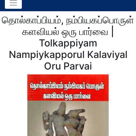
தொல்காப்பியம், நம்பியகப்பொருள்
களவியல் ஒரு பார்வை |
Tolkappiyam
Nampiykapporul Kalaviyal
Oru Parvai