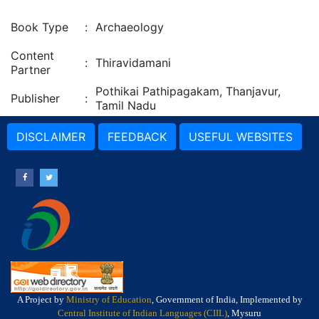
Book Type
:
Archaeology
Content
:
Thiravidamani
Partner
Pothikai Pathipagakam, Thanjavur,
Publisher
:
Tamil Nadu
DISCLAIMER
FEEDBACK
USEFUL WEBSITES
A Project by
Ministry of Education
, Government of India, Implemented by
Central Institute of Indian Languages (CIIL)
, Mysuru