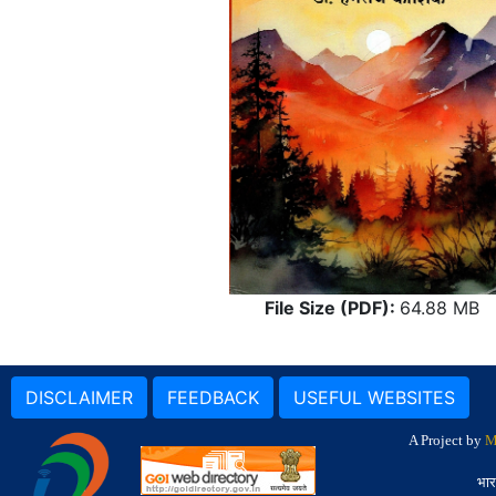
File Size (PDF):
64.88 MB
DISCLAIMER
FEEDBACK
USEFUL WEBSITES
A Project by
M
भार