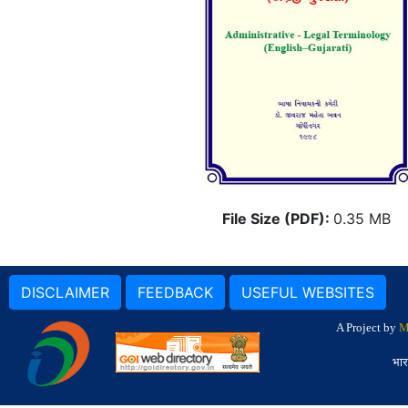
File Size (PDF):
0.35 MB
DISCLAIMER
FEEDBACK
USEFUL WEBSITES
A Project by
M
भार