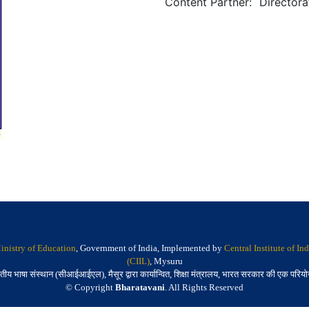
Content Partner
:
Directora
inistry of Education
, Government of India, Implemented by
Central Institute of I
(CIIL)
, Mysuru
तीय भाषा संस्थान (सीआईआईएल), मैसूर द्वारा कार्यान्वित, शिक्षा मंत्रालय, भारत सरकार की एक परिय
© Copyright
Bharatavani
. All Rights Reserved