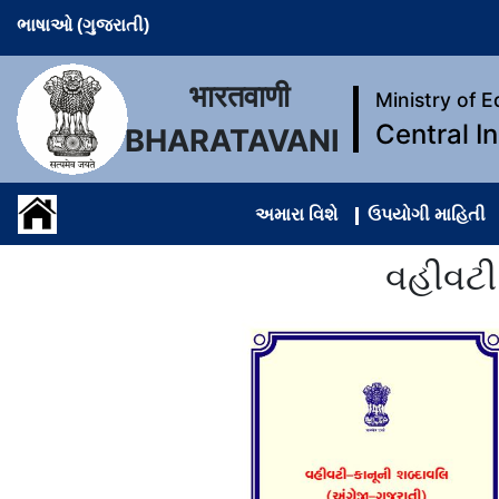
ભાષાઓ (ગુજરાતી)
भारतवाणी
Ministry of 
Central I
BHARATAVANI
અમારા વિશે
ઉપયોગી માહિતી
વહીવટી