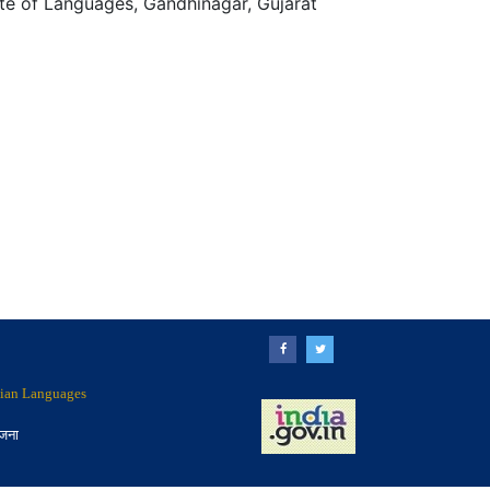
te of Languages, Gandhinagar, Gujarat
ndian Languages
ोजना