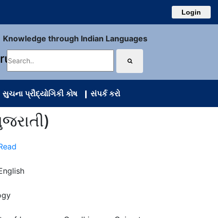
Login
Knowledge through Indian Languages
uru
સુચના પ્રૌદ્યોગિકી કોષ
સંપર્ક કરો
ુજરાતી)
 Read
English
ogy