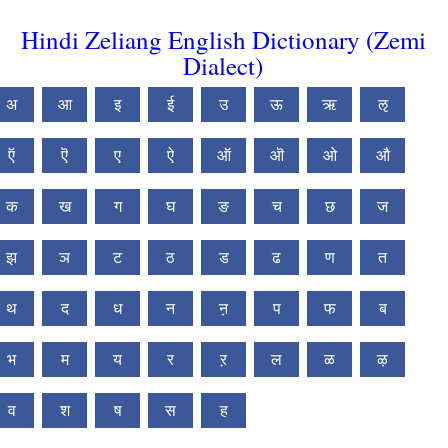
Hindi Zeliang English Dictionary (Zemi
Dialect)
अ
आ
इ
ई
उ
ऊ
ऋ
ऌ
ऍ
ऎ
ए
ऐ
ऑ
ऒ
ओ
औ
क
ख
ग
घ
ङ
च
छ
ज
झ
ञ
ट
ठ
ड
ढ
ण
त
थ
द
ध
न
ऩ
प
फ
ब
भ
म
य
र
ऱ
ल
ळ
ऴ
व
श
ष
स
ह