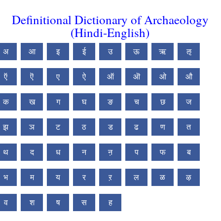
Definitional Dictionary of Archaeology
(Hindi-English)
अ
आ
इ
ई
उ
ऊ
ऋ
ऌ
ऍ
ऎ
ए
ऐ
ऑ
ऒ
ओ
औ
क
ख
ग
घ
ङ
च
छ
ज
झ
ञ
ट
ठ
ड
ढ
ण
त
थ
द
ध
न
ऩ
प
फ
ब
भ
म
य
र
ऱ
ल
ळ
ऴ
व
श
ष
स
ह