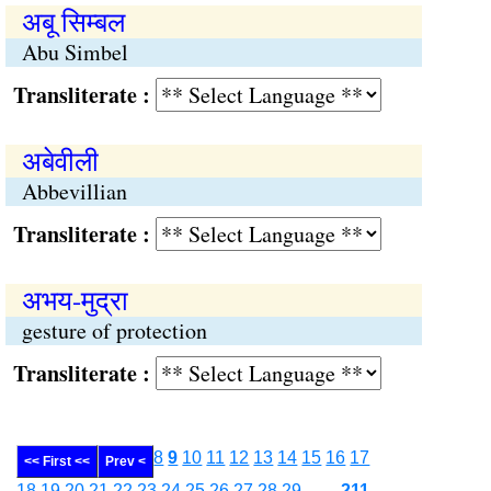
अबू सिम्बल
Abu Simbel
Transliterate :
अबेवीली
Abbevillian
Transliterate :
अभय-मुद्रा
gesture of protection
Transliterate :
8
9
10
11
12
13
14
15
16
17
<< First <<
Prev <
18
19
20
21
22
23
24
25
26
27
28
29
........
211