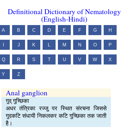
Definitional Dictionary of Nematology
(English-Hindi)
A
B
C
D
E
F
G
H
I
J
K
L
M
N
O
P
Q
R
S
T
U
V
W
X
Y
Z
Anal ganglion
गुद् गुच्छिका
अधर तंत्रिका रज्जु पर स्थित संरचना जिससे
गुदकटि संधायी निकलकर कटि गुच्छिका तक जाती
है।